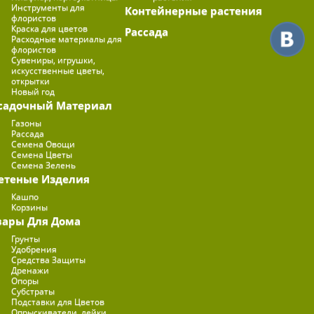
Инструменты для
Контейнерные растения
флористов
Краска для цветов
Рассада
Расходные материалы для
флористов
Сувениры, игрушки,
искусственные цветы,
открытки
Новый год
садочный Материал
Газоны
Рассада
Семена Овощи
Семена Цветы
Семена Зелень
етеные Изделия
Кашпо
Корзины
вары Для Дома
Грунты
Удобрения
Средства Защиты
Дренажи
Опоры
Субстраты
Подставки для Цветов
Опрыскиватели, лейки