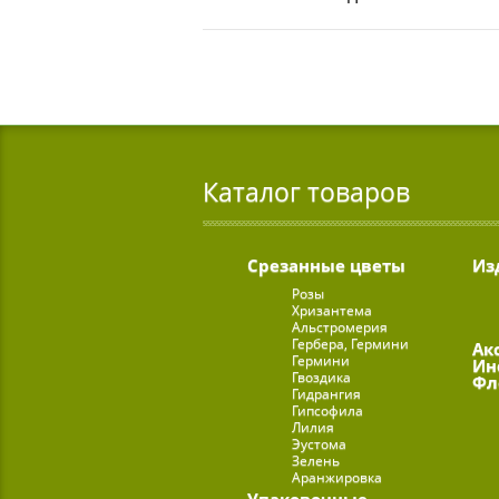
Каталог товаров
Срезанные цветы
Из
Розы
Хризантема
Альстромерия
Гербера, Гермини
Ак
Гермини
Ин
Гвоздика
Фл
Гидрангия
Гипсофила
Лилия
Эустома
Зелень
Аранжировка
Упаковочные