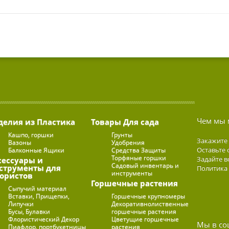
Чем мы 
делия из Пластика
Товары Для сада
Кашпо, горшки
Грунты
Закажите
Вазоны
Удобрения
Оставьте 
Балконные Ящики
Средства Защиты
Торфяные горшки
Задайте в
сессуары и
Садовый инвентарь и
струменты для
Политика
инструменты
ористов
Горшечные растения
Сыпучий материал
Вставки, Прищепки,
Горшечные крупномеры
Липучки
Декоративнолиственные
Бусы, Булавки
горшечные растения
Флористический Декор
Цветущие горшечные
Мы в со
Пиафлор, портбукетницы
растения