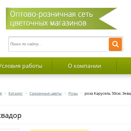
Условия работы
О компании
я
Каталог
Срезанные цветы
Розы
роза Карусель 50см; Экв
Эквадор