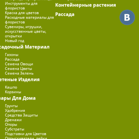
Инструменты для
Контейнерные растения
флористов
Краска для цветов
Рассада
Расходные материалы для
флористов
Сувениры, игрушки,
искусственные цветы,
открытки
Новый год
садочный Материал
Газоны
Рассада
Семена Овощи
Семена Цветы
Семена Зелень
етеные Изделия
Кашпо
Корзины
вары Для Дома
Грунты
Удобрения
Средства Защиты
Дренажи
Опоры
Субстраты
Подставки для Цветов
Опрыскиватели, лейки