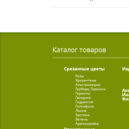
Каталог товаров
Срезанные цветы
Из
Розы
Хризантема
Альстромерия
Гербера, Гермини
Ак
Гермини
Ин
Гвоздика
Фл
Гидрангия
Гипсофила
Лилия
Эустома
Зелень
Аранжировка
Упаковочные