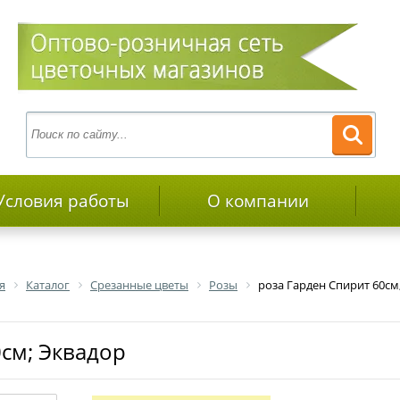
Условия работы
О компании
я
Каталог
Срезанные цветы
Розы
роза Гарден Спирит 60см
0см; Эквадор