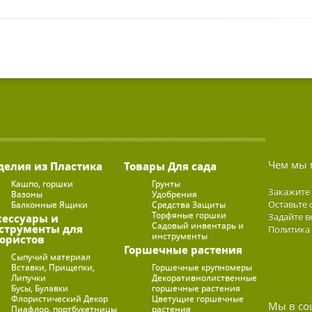
Чем мы 
делия из Пластика
Товары Для сада
Кашпо, горшки
Грунты
Закажите
Вазоны
Удобрения
Оставьте 
Балконные Ящики
Средства Защиты
Торфяные горшки
Задайте в
сессуары и
Садовый инвентарь и
струменты для
Политика
инструменты
ористов
Горшечные растения
Сыпучий материал
Вставки, Прищепки,
Горшечные крупномеры
Липучки
Декоративнолиственные
Бусы, Булавки
горшечные растения
Флористический Декор
Цветущие горшечные
Мы в со
Пиафлор, портбукетницы
растения