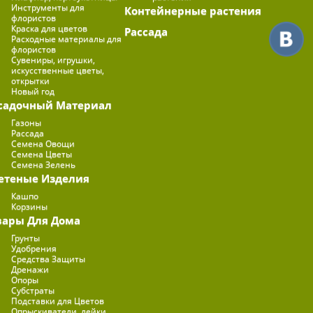
Инструменты для
Контейнерные растения
флористов
Краска для цветов
Рассада
Расходные материалы для
флористов
Сувениры, игрушки,
искусственные цветы,
открытки
Новый год
садочный Материал
Газоны
Рассада
Семена Овощи
Семена Цветы
Семена Зелень
етеные Изделия
Кашпо
Корзины
вары Для Дома
Грунты
Удобрения
Средства Защиты
Дренажи
Опоры
Субстраты
Подставки для Цветов
Опрыскиватели, лейки