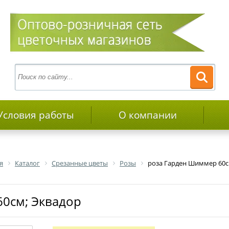
Условия работы
О компании
я
Каталог
Срезанные цветы
Розы
роза Гарден Шиммер 60с
60см; Эквадор