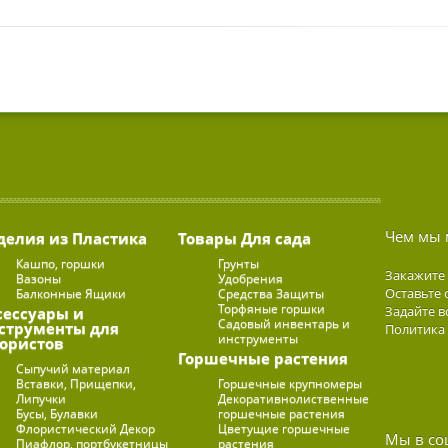
Чем мы 
делия из Пластика
Товары Для сада
Кашпо, горшки
Грунты
Закажите
Вазоны
Удобрения
Оставьте 
Балконные Ящики
Средства Защиты
Торфяные горшки
Задайте в
сессуары и
Садовый инвентарь и
струменты для
Политика
инструменты
ористов
Горшечные растения
Сыпучий материал
Вставки, Прищепки,
Горшечные крупномеры
Липучки
Декоративнолиственные
Бусы, Булавки
горшечные растения
Флористический Декор
Цветущие горшечные
Мы в со
Пиафлор, портбукетницы
растения