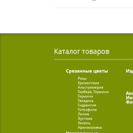
Каталог товаров
Срезанные цветы
Из
Розы
Хризантема
Альстромерия
Гербера, Гермини
Ак
Гермини
Ин
Гвоздика
Фл
Гидрангия
Гипсофила
Лилия
Эустома
Зелень
Аранжировка
Упаковочные