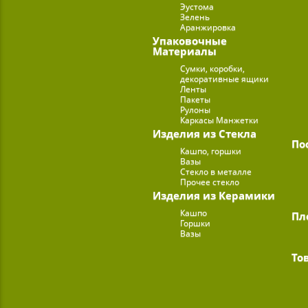
Эустома
Зелень
Аранжировка
Упаковочные
Материалы
Сумки, коробки,
декоративные ящики
Ленты
Пакеты
Рулоны
Каркасы Манжетки
Изделия из Стекла
По
Кашпо, горшки
Вазы
Стекло в металле
Прочее стекло
Изделия из Керамики
Кашпо
Пл
Горшки
Вазы
То