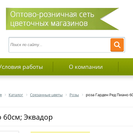
Условия работы
О компании
я
Каталог
Срезанные цветы
Розы
роза Гарден Ред Пиано 6
о 60см; Эквадор