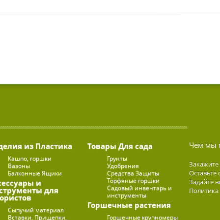
Чем мы 
делия из Пластика
Товары Для сада
Кашпо, горшки
Грунты
Закажите
Вазоны
Удобрения
Оставьте 
Балконные Ящики
Средства Защиты
Торфяные горшки
Задайте в
сессуары и
Садовый инвентарь и
струменты для
Политика
инструменты
ористов
Горшечные растения
Сыпучий материал
Вставки, Прищепки,
Горшечные крупномеры