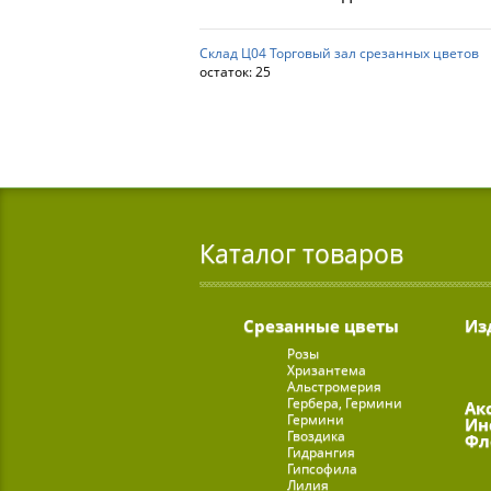
Склад Ц04 Торговый зал срезанных цветов
остаток:
25
Каталог товаров
Срезанные цветы
Из
Розы
Хризантема
Альстромерия
Гербера, Гермини
Ак
Гермини
Ин
Гвоздика
Фл
Гидрангия
Гипсофила
Лилия