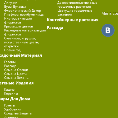
Липучки
Декоративнолиственные
Бусы, Булавки
горшечные растения
Флористический Декор
Цветущие горшечные
Мы в со
Пиафлор, портбукетницы
растения
Инструменты для
Контейнерные растения
флористов
Краска для цветов
Рассада
Расходные материалы для
флористов
Сувениры, игрушки,
искусственные цветы,
открытки
Новый год
садочный Материал
Газоны
Рассада
Семена Овощи
Семена Цветы
Семена Зелень
етеные Изделия
Кашпо
Корзины
вары Для Дома
Грунты
Удобрения
Средства Защиты
Дренажи