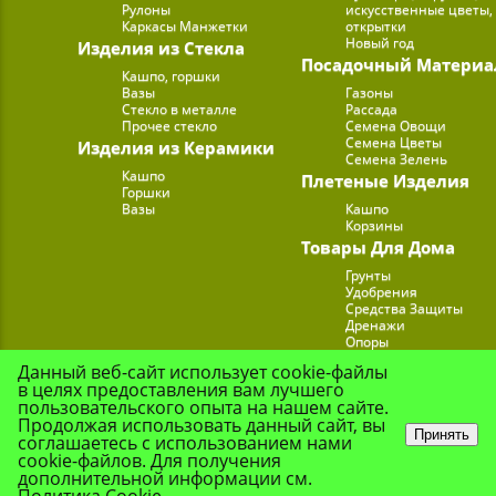
Рулоны
искусственные цветы,
Каркасы Манжетки
открытки
Новый год
Изделия из Стекла
Посадочный Материа
Кашпо, горшки
Вазы
Газоны
Стекло в металле
Рассада
Прочее стекло
Семена Овощи
Семена Цветы
Изделия из Керамики
Семена Зелень
Кашпо
Плетеные Изделия
Горшки
Вазы
Кашпо
Корзины
Товары Для Дома
Грунты
Удобрения
Средства Защиты
Дренажи
Опоры
Субстраты
Данный веб-сайт использует cookie-файлы
Подставки для Цветов
в целях предоставления вам лучшего
Опрыскиватели, лейк
пользовательского опыта на нашем сайте.
Продолжая использовать данный сайт, вы
Принять
соглашаетесь с использованием нами
cookie-файлов. Для получения
© Цветочная Комп
дополнительной информации см.