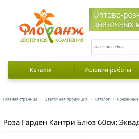
Каталог
Условия работы
Главная страница
Цветочная продукция
Каталог
Срезанные
роза Гарден Кантри Блюз 60см; Эква