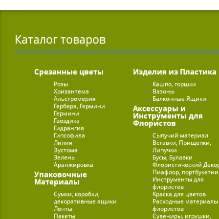
Каталог товаров
Срезанные цветы
Изделия из Пластика
Розы
Кашпо, горшки
Хризантема
Вазоны
Альстромерия
Балконные Ящики
Гербера, Гермини
Аксессуары и
Гермини
Инструменты для
Гвоздика
Флористов
Гидрангия
Гипсофила
Сыпучий материал
Лилия
Вставки, Прищепки,
Эустома
Липучки
Зелень
Бусы, Булавки
Аранжировка
Флористический Деко
Пиафлор, портбукетн
Упаковочные
Инструменты для
Материалы
флористов
Сумки, коробки,
Краска для цветов
декоративные ящики
Расходные материалы
Ленты
флористов
Пакеты
Сувениры, игрушки,