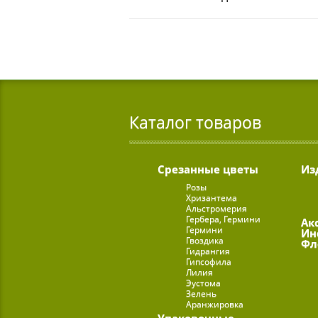
Каталог товаров
Срезанные цветы
Из
Розы
Хризантема
Альстромерия
Гербера, Гермини
Ак
Гермини
Ин
Гвоздика
Фл
Гидрангия
Гипсофила
Лилия
Эустома
Зелень
Аранжировка
Упаковочные