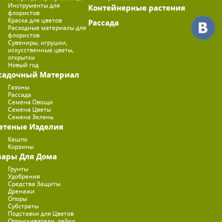
Инструменты для
Контейнерные растения
флористов
Краска для цветов
Рассада
Расходные материалы для
флористов
Сувениры, игрушки,
искусственные цветы,
открытки
Новый год
садочный Материал
Газоны
Рассада
Семена Овощи
Семена Цветы
Семена Зелень
етеные Изделия
Кашпо
Корзины
вары Для Дома
Грунты
Удобрения
Средства Защиты
Дренажи
Опоры
Субстраты
Подставки для Цветов
Опрыскиватели, лейки