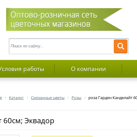
Условия работы
О компании
я
Каталог
Срезанные цветы
Розы
роза Гарден Канделайт 6
т 60см; Эквадор