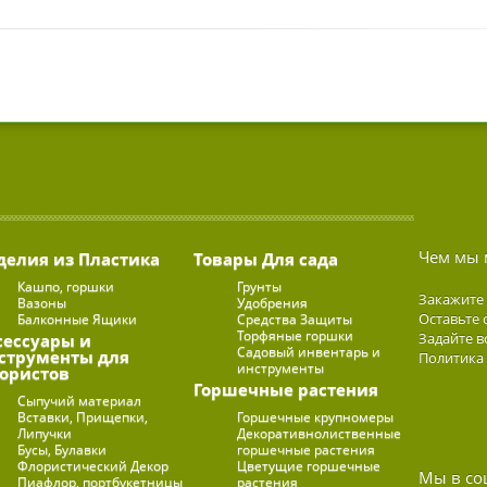
Чем мы 
делия из Пластика
Товары Для сада
Кашпо, горшки
Грунты
Закажите
Вазоны
Удобрения
Оставьте 
Балконные Ящики
Средства Защиты
Торфяные горшки
Задайте в
сессуары и
Садовый инвентарь и
струменты для
Политика
инструменты
ористов
Горшечные растения
Сыпучий материал
Вставки, Прищепки,
Горшечные крупномеры
Липучки
Декоративнолиственные
Бусы, Булавки
горшечные растения
Флористический Декор
Цветущие горшечные
Мы в со
Пиафлор, портбукетницы
растения