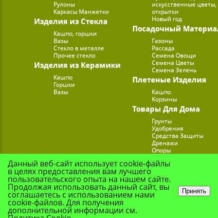
Рулоны
искусственные цветы,
Каркасы Манжетки
открытки
Новый год
Изделия из Стекла
Посадочный Материа
Кашпо, горшки
Вазы
Газоны
Стекло в металле
Рассада
Прочее стекло
Семена Овощи
Семена Цветы
Изделия из Керамики
Семена Зелень
Кашпо
Плетеные Изделия
Горшки
Вазы
Кашпо
Корзины
Товары Для Дома
Грунты
Удобрения
Средства Защиты
Дренажи
Опоры
Субстраты
Данный веб-сайт использует cookie-файлы
Подставки для Цветов
в целях предоставления вам лучшего
Опрыскиватели, лейк
пользовательского опыта на нашем сайте.
Продолжая использовать данный сайт, вы
Принять
соглашаетесь с использованием нами
cookie-файлов. Для получения
© Цветочная Комп
дополнительной информации см.