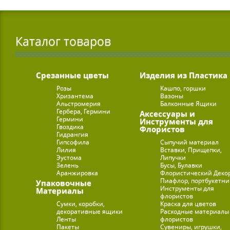
Каталог товаров
Срезанные цветы
Изделия из Пластика
Розы
Кашпо, горшки
Хризантема
Вазоны
Альстромерия
Балконные Ящики
Гербера, Гермини
Аксессуары и
Гермини
Инструменты для
Гвоздика
Флористов
Гидрангия
Гипсофила
Сыпучий материал
Лилия
Вставки, Прищепки,
Эустома
Липучки
Зелень
Бусы, Булавки
Аранжировка
Флористический Деко
Пиафлор, портбукетн
Упаковочные
Инструменты для
Материалы
флористов
Сумки, коробки,
Краска для цветов
декоративные ящики
Расходные материалы
Ленты
флористов
Пакеты
Сувениры, игрушки,