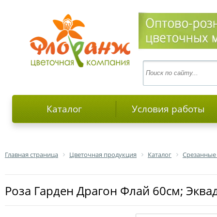
Каталог
Условия работы
Главная страница
Цветочная продукция
Каталог
Срезанные
роза Гарден Драгон Флай 60см; Эква