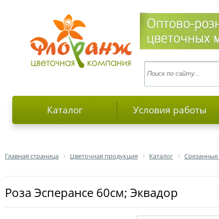
Каталог
Условия работы
Главная страница
Цветочная продукция
Каталог
Срезанные
роза Эсперансе 60см; Эквадор