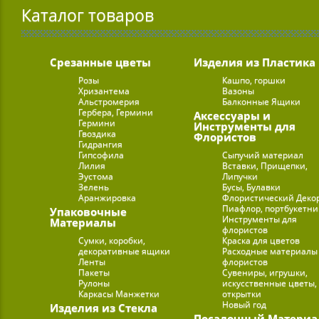
Каталог товаров
Срезанные цветы
Изделия из Пластика
Розы
Кашпо, горшки
Хризантема
Вазоны
Альстромерия
Балконные Ящики
Гербера, Гермини
Аксессуары и
Гермини
Инструменты для
Гвоздика
Флористов
Гидрангия
Гипсофила
Сыпучий материал
Лилия
Вставки, Прищепки,
Эустома
Липучки
Зелень
Бусы, Булавки
Аранжировка
Флористический Деко
Пиафлор, портбукетн
Упаковочные
Инструменты для
Материалы
флористов
Сумки, коробки,
Краска для цветов
декоративные ящики
Расходные материалы
Ленты
флористов
Пакеты
Сувениры, игрушки,
Рулоны
искусственные цветы,
Каркасы Манжетки
открытки
Новый год
Изделия из Стекла
Посадочный Материа