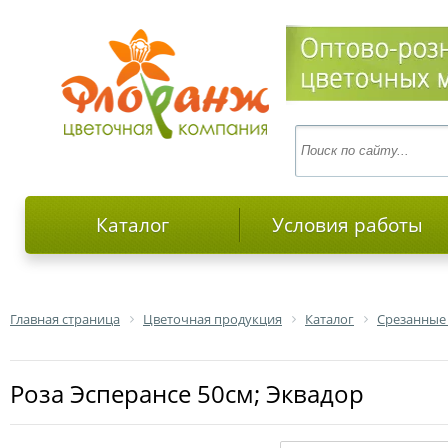
Каталог
Условия работы
Главная страница
Цветочная продукция
Каталог
Срезанные
роза Эсперансе 50см; Эквадор