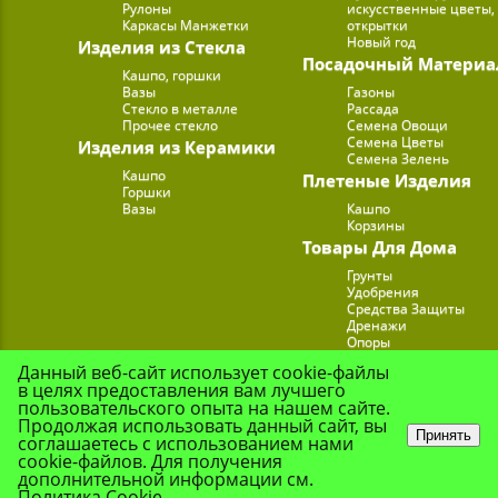
Рулоны
искусственные цветы,
Каркасы Манжетки
открытки
Новый год
Изделия из Стекла
Посадочный Материа
Кашпо, горшки
Вазы
Газоны
Стекло в металле
Рассада
Прочее стекло
Семена Овощи
Семена Цветы
Изделия из Керамики
Семена Зелень
Кашпо
Плетеные Изделия
Горшки
Вазы
Кашпо
Корзины
Товары Для Дома
Грунты
Удобрения
Средства Защиты
Дренажи
Опоры
Субстраты
Данный веб-сайт использует cookie-файлы
Подставки для Цветов
в целях предоставления вам лучшего
Опрыскиватели, лейк
пользовательского опыта на нашем сайте.
Продолжая использовать данный сайт, вы
Принять
соглашаетесь с использованием нами
cookie-файлов. Для получения
© Цветочная Комп
дополнительной информации см.
Политика Cookie
.