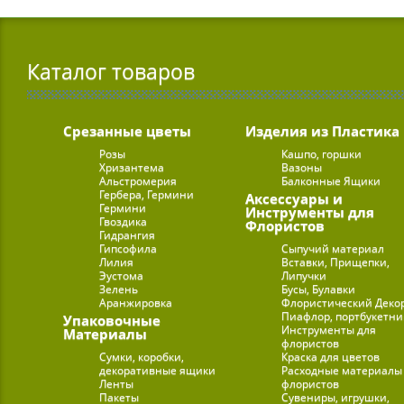
Каталог товаров
Срезанные цветы
Изделия из Пластика
Розы
Кашпо, горшки
Хризантема
Вазоны
Альстромерия
Балконные Ящики
Гербера, Гермини
Аксессуары и
Гермини
Инструменты для
Гвоздика
Флористов
Гидрангия
Гипсофила
Сыпучий материал
Лилия
Вставки, Прищепки,
Эустома
Липучки
Зелень
Бусы, Булавки
Аранжировка
Флористический Деко
Пиафлор, портбукетн
Упаковочные
Инструменты для
Материалы
флористов
Сумки, коробки,
Краска для цветов
декоративные ящики
Расходные материалы
Ленты
флористов
Пакеты
Сувениры, игрушки,