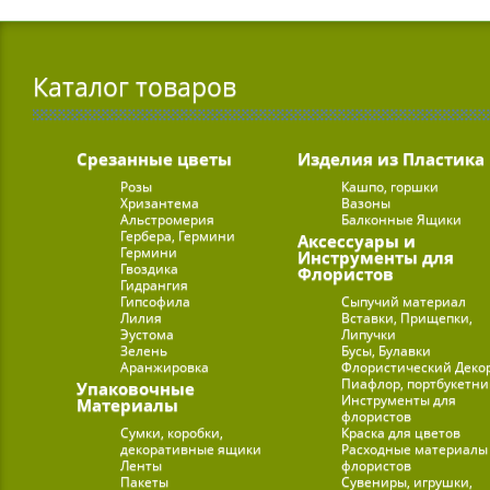
Каталог товаров
Срезанные цветы
Изделия из Пластика
Розы
Кашпо, горшки
Хризантема
Вазоны
Альстромерия
Балконные Ящики
Гербера, Гермини
Аксессуары и
Гермини
Инструменты для
Гвоздика
Флористов
Гидрангия
Гипсофила
Сыпучий материал
Лилия
Вставки, Прищепки,
Эустома
Липучки
Зелень
Бусы, Булавки
Аранжировка
Флористический Деко
Пиафлор, портбукетн
Упаковочные
Инструменты для
Материалы
флористов
Сумки, коробки,
Краска для цветов
декоративные ящики
Расходные материалы
Ленты
флористов
Пакеты
Сувениры, игрушки,