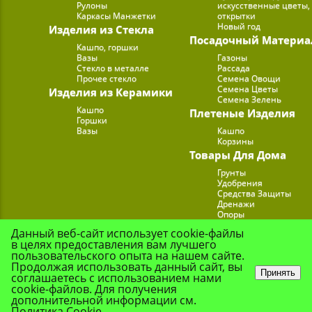
Рулоны
искусственные цветы,
Каркасы Манжетки
открытки
Новый год
Изделия из Стекла
Посадочный Материа
Кашпо, горшки
Вазы
Газоны
Стекло в металле
Рассада
Прочее стекло
Семена Овощи
Семена Цветы
Изделия из Керамики
Семена Зелень
Кашпо
Плетеные Изделия
Горшки
Вазы
Кашпо
Корзины
Товары Для Дома
Грунты
Удобрения
Средства Защиты
Дренажи
Опоры
Субстраты
Данный веб-сайт использует cookie-файлы
Подставки для Цветов
в целях предоставления вам лучшего
Опрыскиватели, лейк
пользовательского опыта на нашем сайте.
Продолжая использовать данный сайт, вы
Принять
соглашаетесь с использованием нами
cookie-файлов. Для получения
© Цветочная Комп
дополнительной информации см.
Политика Cookie
.