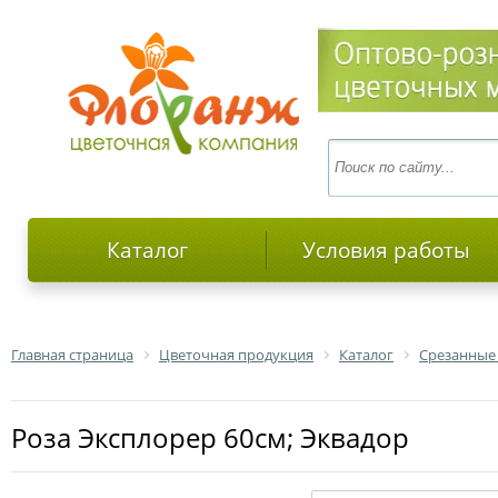
Каталог
Условия работы
Главная страница
Цветочная продукция
Каталог
Срезанные
роза Эксплорер 60см; Эквадор