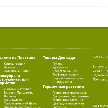
Чем мы 
делия из Пластика
Товары Для сада
Кашпо, горшки
Грунты
Закажите
Вазоны
Удобрения
Оставьте 
Балконные Ящики
Средства Защиты
Торфяные горшки
Задайте в
сессуары и
Садовый инвентарь и
струменты для
Политика
инструменты
ористов
Горшечные растения
Сыпучий материал
Вставки, Прищепки,
Горшечные крупномеры
Липучки
Декоративнолиственные
Бусы, Булавки
горшечные растения
Флористический Декор
Цветущие горшечные
Мы в со
Пиафлор, портбукетницы
растения