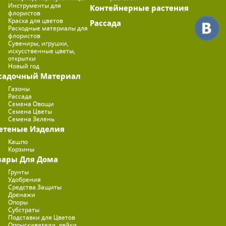
Инструменты для
Контейнерные растения
флористов
Краска для цветов
Рассада
Расходные материалы для
флористов
Сувениры, игрушки,
искусственные цветы,
открытки
Новый год
садочный Материал
Газоны
Рассада
Семена Овощи
Семена Цветы
Семена Зелень
етеные Изделия
Кашпо
Корзины
вары Для Дома
Грунты
Удобрения
Средства Защиты
Дренажи
Опоры
Субстраты
Подставки для Цветов
Опрыскиватели, лейки