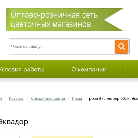
Условия работы
О компании
я
Каталог
Срезанные цветы
Розы
роза Эксплорер 60см; Эк
 Эквадор