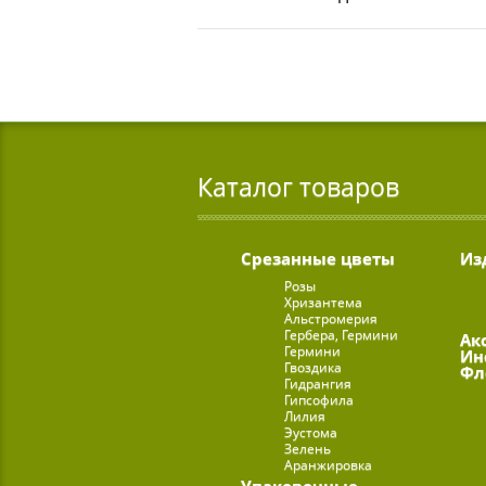
Каталог товаров
Срезанные цветы
Из
Розы
Хризантема
Альстромерия
Гербера, Гермини
Ак
Гермини
Ин
Гвоздика
Фл
Гидрангия
Гипсофила
Лилия
Эустома
Зелень
Аранжировка
Упаковочные