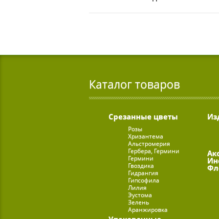
Каталог товаров
Срезанные цветы
Из
Розы
Хризантема
Альстромерия
Гербера, Гермини
Ак
Гермини
Ин
Гвоздика
Фл
Гидрангия
Гипсофила
Лилия
Эустома
Зелень
Аранжировка
Упаковочные