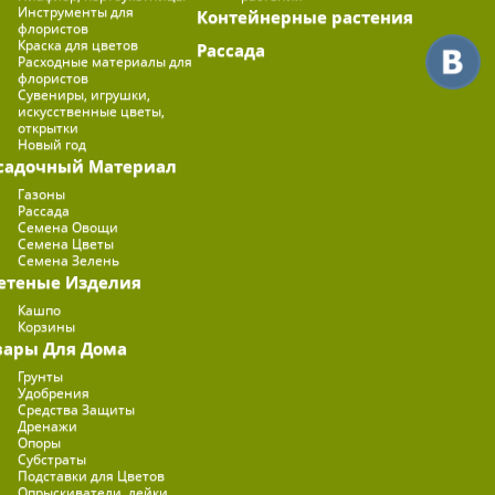
Инструменты для
Контейнерные растения
флористов
Краска для цветов
Рассада
Расходные материалы для
флористов
Сувениры, игрушки,
искусственные цветы,
открытки
Новый год
садочный Материал
Газоны
Рассада
Семена Овощи
Семена Цветы
Семена Зелень
етеные Изделия
Кашпо
Корзины
вары Для Дома
Грунты
Удобрения
Средства Защиты
Дренажи
Опоры
Субстраты
Подставки для Цветов
Опрыскиватели, лейки