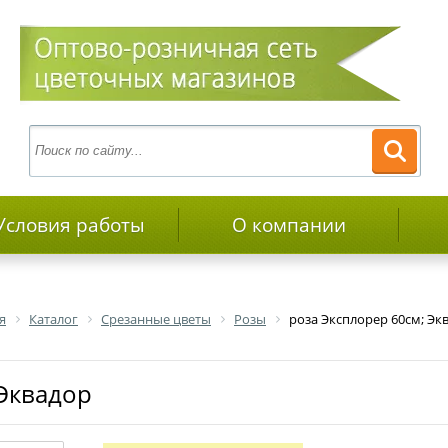
Условия работы
О компании
я
Каталог
Срезанные цветы
Розы
роза Эксплорер 60см; Эк
 Эквадор