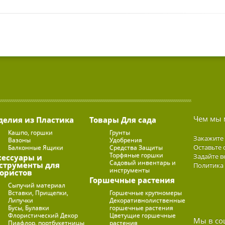
Чем мы 
делия из Пластика
Товары Для сада
Кашпо, горшки
Грунты
Закажите
Вазоны
Удобрения
Оставьте 
Балконные Ящики
Средства Защиты
Торфяные горшки
Задайте в
сессуары и
Садовый инвентарь и
струменты для
Политика
инструменты
ористов
Горшечные растения
Сыпучий материал
Вставки, Прищепки,
Горшечные крупномеры
Липучки
Декоративнолиственные
Бусы, Булавки
горшечные растения
Флористический Декор
Цветущие горшечные
Мы в со
Пиафлор, портбукетницы
растения