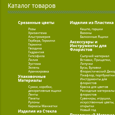
Каталог товаров
Срезанные цветы
Изделия из Пластика
Розы
Кашпо, горшки
Хризантема
Вазоны
Альстромерия
Балконные Ящики
Гербера, Гермини
Аксессуары и
Гермини
Инструменты для
Гвоздика
Флористов
Гидрангия
Гипсофила
Сыпучий материал
Лилия
Вставки, Прищепки,
Эустома
Липучки
Зелень
Бусы, Булавки
Аранжировка
Флористический Деко
Пиафлор, портбукетн
Упаковочные
Инструменты для
Материалы
флористов
Сумки, коробки,
Краска для цветов
декоративные ящики
Расходные материалы
Ленты
флористов
Пакеты
Сувениры, игрушки,
Рулоны
искусственные цветы,
Каркасы Манжетки
открытки
Новый год
Изделия из Стекла
Посадочный Материа