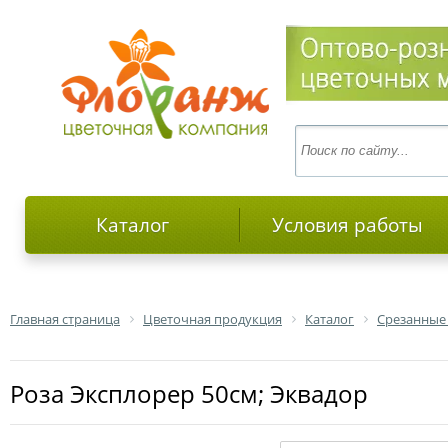
Каталог
Условия работы
Главная страница
Цветочная продукция
Каталог
Срезанные
роза Эксплорер 50см; Эквадор