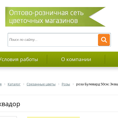
Условия работы
О компании
я
Каталог
Срезанные цветы
Розы
роза Булевард 50см; Экв
Эквадор