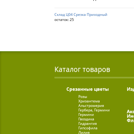
Склад Ц04 Срезка Приходный
остаток:
25
Каталог товаров
Срезанные цветы
Из
Розы
Хризантема
Альстромерия
Гербера, Гермини
Ак
Гермини
Ин
Гвоздика
Фл
Гидрангия
Гипсофила
Лилия