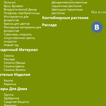
Липучки
Декоративнолиственные
Бусы, Булавки
горшечные растения
Флористический Декор
Цветущие горшечные
Мы в со
Пиафлор, портбукетницы
растения
Инструменты для
Контейнерные растения
флористов
Краска для цветов
Рассада
Расходные материалы для
флористов
Сувениры, игрушки,
искусственные цветы,
открытки
Новый год
садочный Материал
Газоны
Рассада
Семена Овощи
Семена Цветы
Семена Зелень
етеные Изделия
Кашпо
Корзины
вары Для Дома
Грунты
Удобрения
Средства Защиты
Дренажи