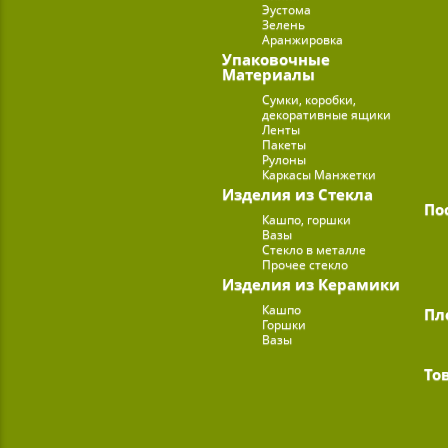
Эустома
Зелень
Аранжировка
Упаковочные
Материалы
Сумки, коробки,
декоративные ящики
Ленты
Пакеты
Рулоны
Каркасы Манжетки
Изделия из Стекла
По
Кашпо, горшки
Вазы
Стекло в металле
Прочее стекло
Изделия из Керамики
Кашпо
Пл
Горшки
Вазы
То