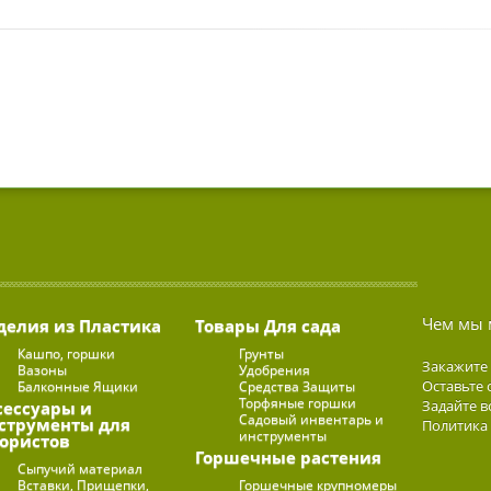
Чем мы 
делия из Пластика
Товары Для сада
Кашпо, горшки
Грунты
Закажите
Вазоны
Удобрения
Оставьте 
Балконные Ящики
Средства Защиты
Торфяные горшки
Задайте в
сессуары и
Садовый инвентарь и
струменты для
Политика
инструменты
ористов
Горшечные растения
Сыпучий материал
Вставки, Прищепки,
Горшечные крупномеры