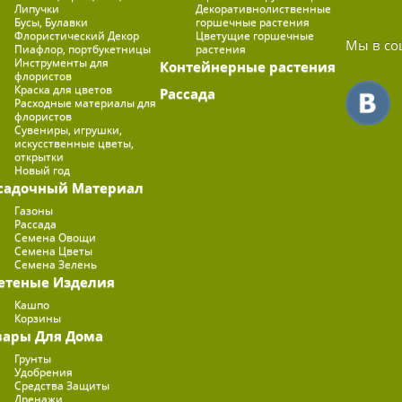
Липучки
Декоративнолиственные
Бусы, Булавки
горшечные растения
Флористический Декор
Цветущие горшечные
Мы в со
Пиафлор, портбукетницы
растения
Инструменты для
Контейнерные растения
флористов
Краска для цветов
Рассада
Расходные материалы для
флористов
Сувениры, игрушки,
искусственные цветы,
открытки
Новый год
садочный Материал
Газоны
Рассада
Семена Овощи
Семена Цветы
Семена Зелень
етеные Изделия
Кашпо
Корзины
вары Для Дома
Грунты
Удобрения
Средства Защиты
Дренажи