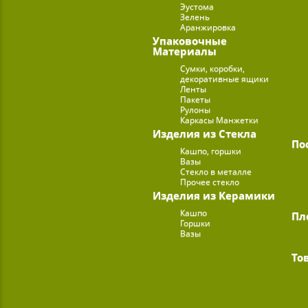
Эустома
Зелень
Аранжировка
Упаковочные
Материалы
Сумки, коробки,
декоративные ящики
Ленты
Пакеты
Рулоны
Каркасы Манжетки
Изделия из Стекла
По
Кашпо, горшки
Вазы
Стекло в металле
Прочее стекло
Изделия из Керамики
Кашпо
Пл
Горшки
Вазы
То