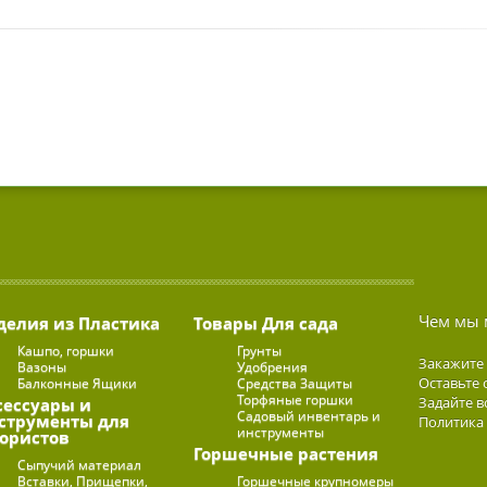
Чем мы 
делия из Пластика
Товары Для сада
Кашпо, горшки
Грунты
Закажите
Вазоны
Удобрения
Оставьте 
Балконные Ящики
Средства Защиты
Торфяные горшки
Задайте в
сессуары и
Садовый инвентарь и
струменты для
Политика
инструменты
ористов
Горшечные растения
Сыпучий материал
Вставки, Прищепки,
Горшечные крупномеры