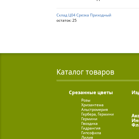
Склад Ц04 Срезка Приходный
остаток:
25
Каталог товаров
Срезанные цветы
Из
Розы
Хризантема
Альстромерия
Гербера, Гермини
Ак
Гермини
Ин
Гвоздика
Фл
Гидрангия
Гипсофила
Лилия