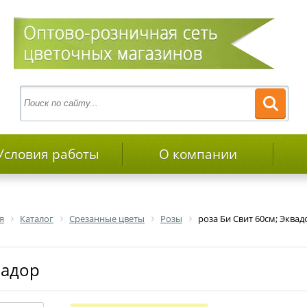
Условия работы
О компании
я
Каталог
Срезанные цветы
Розы
роза Би Свит 60см; Эквад
вадор