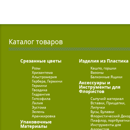
Каталог товаров
Срезанные цветы
Изделия из Пластика
Розы
Кашпо, горшки
Хризантема
Вазоны
Альстромерия
Балконные Ящики
Гербера, Гермини
Аксессуары и
Гермини
Инструменты для
Гвоздика
Флористов
Гидрангия
Гипсофила
Сыпучий материал
Лилия
Вставки, Прищепки,
Эустома
Липучки
Зелень
Бусы, Булавки
Аранжировка
Флористический Деко
Пиафлор, портбукетн
Упаковочные
Инструменты для
Материалы
флористов