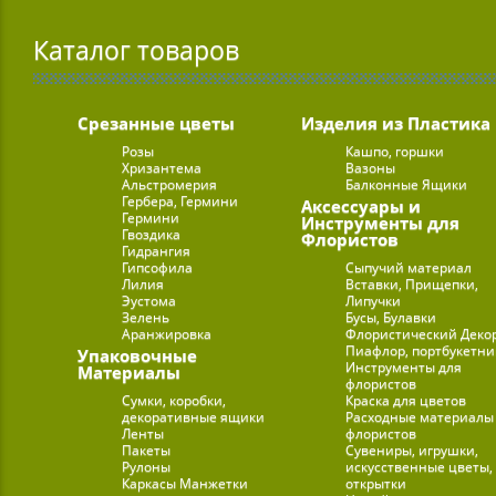
Каталог товаров
Срезанные цветы
Изделия из Пластика
Розы
Кашпо, горшки
Хризантема
Вазоны
Альстромерия
Балконные Ящики
Гербера, Гермини
Аксессуары и
Гермини
Инструменты для
Гвоздика
Флористов
Гидрангия
Гипсофила
Сыпучий материал
Лилия
Вставки, Прищепки,
Эустома
Липучки
Зелень
Бусы, Булавки
Аранжировка
Флористический Деко
Пиафлор, портбукетн
Упаковочные
Инструменты для
Материалы
флористов
Сумки, коробки,
Краска для цветов
декоративные ящики
Расходные материалы
Ленты
флористов
Пакеты
Сувениры, игрушки,
Рулоны
искусственные цветы,
Каркасы Манжетки
открытки