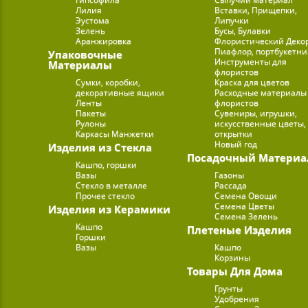
Лилия
Вставки, Прищепки,
Эустома
Липучки
Зелень
Бусы, Булавки
Аранжировка
Флористический Деко
Пиафлор, портбукетн
Упаковочные
Инструменты для
Материалы
флористов
Сумки, коробки,
Краска для цветов
декоративные ящики
Расходные материалы
Ленты
флористов
Пакеты
Сувениры, игрушки,
Рулоны
искусственные цветы,
Каркасы Манжетки
открытки
Новый год
Изделия из Стекла
Посадочный Материа
Кашпо, горшки
Вазы
Газоны
Стекло в металле
Рассада
Прочее стекло
Семена Овощи
Семена Цветы
Изделия из Керамики
Семена Зелень
Кашпо
Плетеные Изделия
Горшки
Вазы
Кашпо
Корзины
Товары Для Дома
Грунты
Удобрения