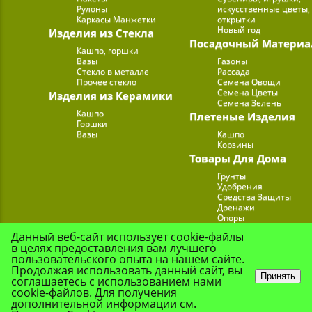
Рулоны
искусственные цветы,
Каркасы Манжетки
открытки
Новый год
Изделия из Стекла
Посадочный Материа
Кашпо, горшки
Вазы
Газоны
Стекло в металле
Рассада
Прочее стекло
Семена Овощи
Семена Цветы
Изделия из Керамики
Семена Зелень
Кашпо
Плетеные Изделия
Горшки
Вазы
Кашпо
Корзины
Товары Для Дома
Грунты
Удобрения
Средства Защиты
Дренажи
Опоры
Субстраты
Данный веб-сайт использует cookie-файлы
Подставки для Цветов
в целях предоставления вам лучшего
Опрыскиватели, лейк
пользовательского опыта на нашем сайте.
Продолжая использовать данный сайт, вы
Принять
соглашаетесь с использованием нами
cookie-файлов. Для получения
© Цветочная Комп
дополнительной информации см.