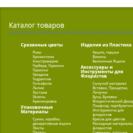
Каталог товаров
Срезанные цветы
Изделия из Пластика
Розы
Кашпо, горшки
Хризантема
Вазоны
Альстромерия
Балконные Ящики
Гербера, Гермини
Аксессуары и
Гермини
Инструменты для
Гвоздика
Флористов
Гидрангия
Гипсофила
Сыпучий материал
Лилия
Вставки, Прищепки,
Эустома
Липучки
Зелень
Бусы, Булавки
Аранжировка
Флористический Деко
Пиафлор, портбукетн
Упаковочные
Инструменты для
Материалы
флористов
Сумки, коробки,
Краска для цветов
декоративные ящики
Расходные материалы
Ленты
флористов
Пакеты
Сувениры, игрушки,