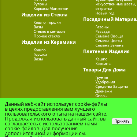
Рулоны
искусственные цветы,
Каркасы Манжетки
открытки
Новый год
Изделия из Стекла
Посадочный Материа
Кашпо, горшки
Вазы
Газоны
Стекло в металле
Рассада
Прочее стекло
Семена Овощи
Семена Цветы
Изделия из Керамики
Семена Зелень
Кашпо
Плетеные Изделия
Горшки
Вазы
Кашпо
Корзины
Товары Для Дома
Грунты
Удобрения
Средства Защиты
Дренажи
Опоры
Субстраты
Данный веб-сайт использует cookie-файлы
Подставки для Цветов
в целях предоставления вам лучшего
Опрыскиватели, лейк
пользовательского опыта на нашем сайте.
Продолжая использовать данный сайт, вы
Принять
соглашаетесь с использованием нами
cookie-файлов. Для получения
© Цветочная Комп
дополнительной информации см.