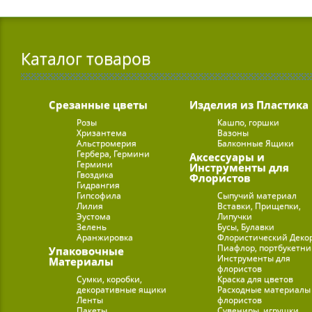
Каталог товаров
Срезанные цветы
Изделия из Пластика
Розы
Кашпо, горшки
Хризантема
Вазоны
Альстромерия
Балконные Ящики
Гербера, Гермини
Аксессуары и
Гермини
Инструменты для
Гвоздика
Флористов
Гидрангия
Гипсофила
Сыпучий материал
Лилия
Вставки, Прищепки,
Эустома
Липучки
Зелень
Бусы, Булавки
Аранжировка
Флористический Деко
Пиафлор, портбукетн
Упаковочные
Инструменты для
Материалы
флористов
Сумки, коробки,
Краска для цветов
декоративные ящики
Расходные материалы
Ленты
флористов
Пакеты
Сувениры, игрушки,