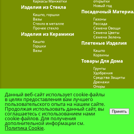
Каркасы Манжетки
открытки
Новый год
Изделия из Стекла
Посадочный Материа
Кашпо, горшки
Вазы
Газоны
Стекло в металле
Рассада
Прочее стекло
Семена Овощи
Семена Цветы
Изделия из Керамики
Семена Зелень
Кашпо
Плетеные Изделия
Горшки
Вазы
Кашпо
Корзины
Товары Для Дома
Грунты
Удобрения
Средства Защиты
Дренажи
Опоры
Субстраты
Данный веб-сайт использует cookie-файлы
Подставки для Цветов
в целях предоставления вам лучшего
Опрыскиватели, лейк
пользовательского опыта на нашем сайте.
Продолжая использовать данный сайт, вы
Принять
соглашаетесь с использованием нами
cookie-файлов. Для получения
© Цветочная Комп
дополнительной информации см.
Политика Cookie
.