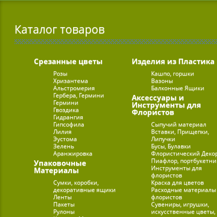
Каталог товаров
Срезанные цветы
Изделия из Пластика
Розы
Кашпо, горшки
Хризантема
Вазоны
Альстромерия
Балконные Ящики
Гербера, Гермини
Аксессуары и
Гермини
Инструменты для
Гвоздика
Флористов
Гидрангия
Гипсофила
Сыпучий материал
Лилия
Вставки, Прищепки,
Эустома
Липучки
Зелень
Бусы, Булавки
Аранжировка
Флористический Деко
Пиафлор, портбукетн
Упаковочные
Инструменты для
Материалы
флористов
Сумки, коробки,
Краска для цветов
декоративные ящики
Расходные материалы
Ленты
флористов
Пакеты
Сувениры, игрушки,
Рулоны
искусственные цветы,