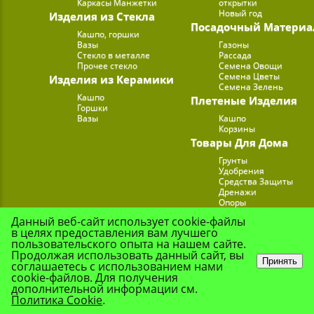
Каркасы Манжетки
открытки
Новый год
Изделия из Стекла
Посадочный Материа
Кашпо, горшки
Вазы
Газоны
Стекло в металле
Рассада
Прочее стекло
Семена Овощи
Семена Цветы
Изделия из Керамики
Семена Зелень
Кашпо
Плетеные Изделия
Горшки
Вазы
Кашпо
Корзины
Товары Для Дома
Грунты
Удобрения
Средства Защиты
Дренажи
Опоры
Субстраты
Данный веб-сайт использует cookie-файлы
Подставки для Цветов
в целях предоставления вам лучшего
Опрыскиватели, лейк
пользовательского опыта на нашем сайте.
Продолжая использовать данный сайт, вы
Принять
соглашаетесь с использованием нами
cookie-файлов. Для получения
© Цветочная Комп
дополнительной информации см.
Политика Cookie
.