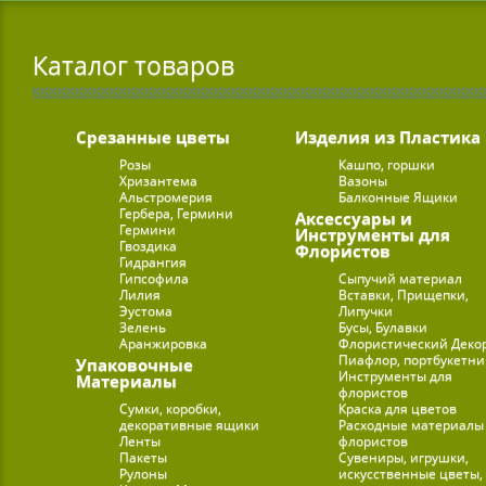
Каталог товаров
Срезанные цветы
Изделия из Пластика
Розы
Кашпо, горшки
Хризантема
Вазоны
Альстромерия
Балконные Ящики
Гербера, Гермини
Аксессуары и
Гермини
Инструменты для
Гвоздика
Флористов
Гидрангия
Гипсофила
Сыпучий материал
Лилия
Вставки, Прищепки,
Эустома
Липучки
Зелень
Бусы, Булавки
Аранжировка
Флористический Деко
Пиафлор, портбукетн
Упаковочные
Инструменты для
Материалы
флористов
Сумки, коробки,
Краска для цветов
декоративные ящики
Расходные материалы
Ленты
флористов
Пакеты
Сувениры, игрушки,
Рулоны
искусственные цветы,