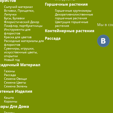
ористов
Горшечные растения
Сыпучий материал
Вставки, Прищепки,
Горшечные крупномеры
Липучки
Декоративнолиственные
Бусы, Булавки
горшечные растения
Флористический Декор
Цветущие горшечные
Мы в со
Пиафлор, портбукетницы
растения
Инструменты для
Контейнерные растения
флористов
Краска для цветов
Рассада
Расходные материалы для
флористов
Сувениры, игрушки,
искусственные цветы,
открытки
Новый год
садочный Материал
Газоны
Рассада
Семена Овощи
Семена Цветы
Семена Зелень
етеные Изделия
Кашпо
Корзины
вары Для Дома
Грунты