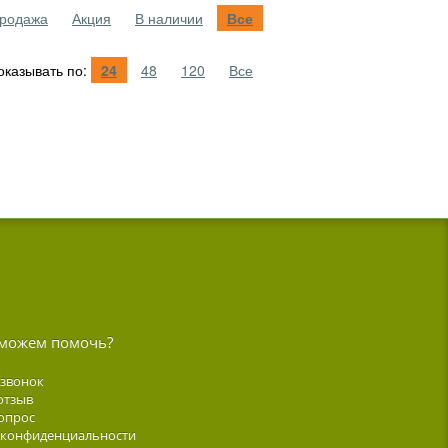
родажа
Акция
В наличии
Все
казывать по:
24
48
120
Все
можем помочь?
 звонок
отзыв
опрос
 конфиденциальности