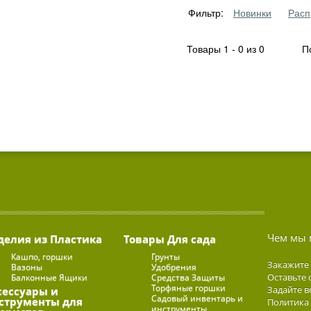
Фильтр:
Новинки
Расп
Товары 1 - 0 из 0
По
Чем мы 
делия из Пластика
Товары Для сада
Кашпо, горшки
Грунты
Закажите
Вазоны
Удобрения
Оставьте 
Балконные Ящики
Средства Защиты
Торфяные горшки
Задайте в
сессуары и
Садовый инвентарь и
струменты для
Политика
инструменты