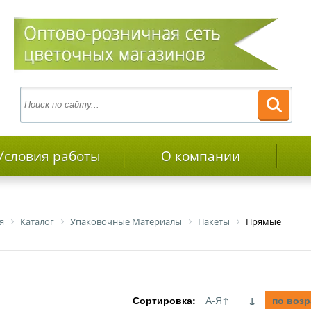
Условия работы
О компании
я
Каталог
Упаковочные Материалы
Пакеты
Прямые
Сортировка:
А-Я
↑
↓
по воз