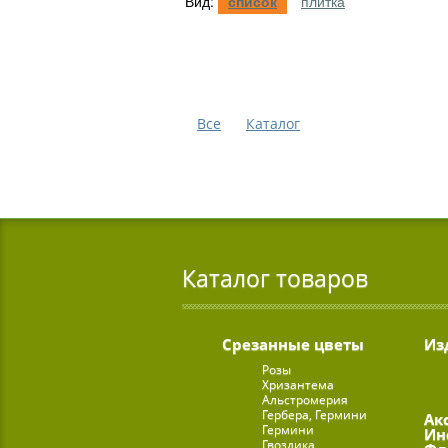
Вид:
список
плитка
Все
Каталог
Каталог товаров
Срезанные цветы
Из
Розы
Хризантема
Альстромерия
Гербера, Гермини
Ак
Гермини
Ин
Гвоздика