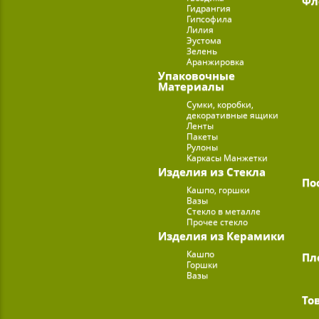
Фл
Гидрангия
Гипсофила
Лилия
Эустома
Зелень
Аранжировка
Упаковочные
Материалы
Сумки, коробки,
декоративные ящики
Ленты
Пакеты
Рулоны
Каркасы Манжетки
Изделия из Стекла
По
Кашпо, горшки
Вазы
Стекло в металле
Прочее стекло
Изделия из Керамики
Кашпо
Пл
Горшки
Вазы
То