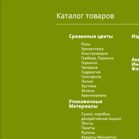
Каталог товаров
Срезанные цветы
Из
Розы
Хризантема
Альстромерия
Гербера, Гермини
Ак
Гермини
Ин
Гвоздика
Фл
Гидрангия
Гипсофила
Лилия
Эустома
Зелень
Аранжировка
Упаковочные
Материалы
Сумки, коробки,
декоративные ящики
Ленты
Пакеты
Рулоны
Каркасы Манжетки