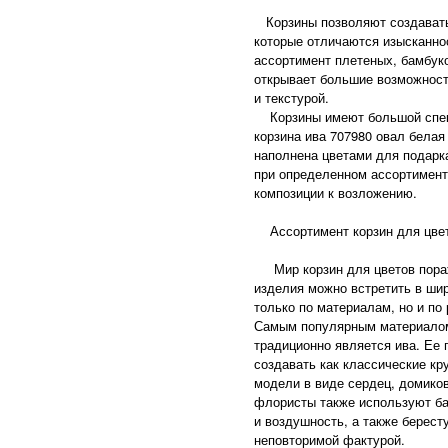
Корзины позволяют создавать
которые отличаются изысканно
ассортимент плетеных, бамбуко
открывает большие возможност
и текстурой.
Корзины имеют большой спек
корзина ива 707980 овал белая
наполнена цветами для подарк
при определенном ассортимент
композиции к возложению.
Ассортимент корзин для цве
Мир корзин для цветов пораж
изделия можно встретить в ши
только по материалам, но и п
Самым популярным материалом
традиционно является ива. Ее 
создавать как классические кр
модели в виде сердец, домико
флористы также используют ба
и воздушность, а также берест
неповторимой фактурой.