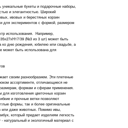
 уникальные букеты и подарочные наборы,
стью и элегантностью. Широкий
вых, ивовых и берестяных корзин
и для экспериментов с формой, размером
тр использования. Например,
 35х27хН17/39 (№3 из 3 шт) может быть
а ко дню рождения, юбилею или свадьбе, а
е может быть использована для
тов
ает своим разнообразием. Эти плетеные
роком ассортименте, отличающиеся не
о размерам, формам и сферам применения.
 для изготовления цветочных корзин
гибкие и прочные ветки позволяют
углые формы, так и более оригинальные
в или даже животных. Помимо ивы,
мбук, который придает изделиям легкость
у - натуральный и экологичный материал с