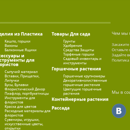
Чем мы 
делия из Пластика
Товары Для сада
Кашпо, горшки
Грунты
Закажите
Вазоны
Удобрения
Оставьте 
Балконные Ящики
Средства Защиты
Торфяные горшки
Задайте в
сессуары и
Садовый инвентарь и
струменты для
Политика
инструменты
ористов
Горшечные растения
Сыпучий материал
Вставки, Прищепки,
Горшечные крупномеры
Липучки
Декоративнолиственные
Бусы, Булавки
горшечные растения
Флористический Декор
Цветущие горшечные
Мы в со
Пиафлор, портбукетницы
растения
Инструменты для
Контейнерные растения
флористов
Краска для цветов
Рассада
Расходные материалы для
флористов
Сувениры, игрушки,
искусственные цветы,
открытки