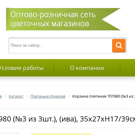
Условия работы
О компании
я
Каталог
Плетеные Изделия
Корзина плетеная 707980 (№3 из 3
980 (№3 из 3шт.), (ива), 35х27хН17/39с