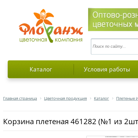
Каталог
Условия работы
Главная страница
Цветочная продукция
Каталог
Плетеные 
Корзина плетеная 461282 (№1 из 2шт.