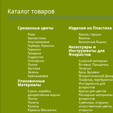
Каталог товаров
Срезанные цветы
Изделия из Пластика
Розы
Кашпо, горшки
Хризантема
Вазоны
Альстромерия
Балконные Ящики
Гербера, Гермини
Аксессуары и
Гермини
Инструменты для
Гвоздика
Флористов
Гидрангия
Гипсофила
Сыпучий материал
Лилия
Вставки, Прищепки,
Эустома
Липучки
Зелень
Бусы, Булавки
Аранжировка
Флористический Деко
Пиафлор, портбукетн
Упаковочные
Инструменты для
Материалы
флористов
Сумки, коробки,
Краска для цветов
декоративные ящики
Расходные материалы
Ленты
флористов
Пакеты
Сувениры, игрушки,
Рулоны
искусственные цветы,
Каркасы Манжетки
открытки