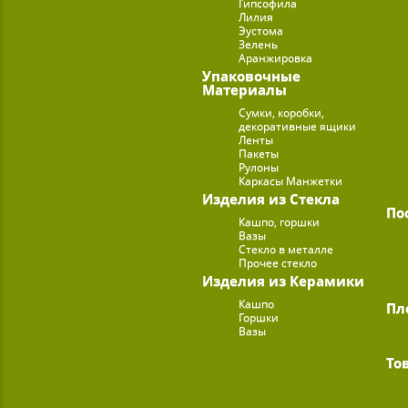
Гипсофила
Лилия
Эустома
Зелень
Аранжировка
Упаковочные
Материалы
Сумки, коробки,
декоративные ящики
Ленты
Пакеты
Рулоны
Каркасы Манжетки
Изделия из Стекла
По
Кашпо, горшки
Вазы
Стекло в металле
Прочее стекло
Изделия из Керамики
Кашпо
Пл
Горшки
Вазы
То