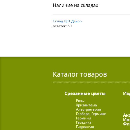
Наличие на складах
Склад Ц01 Декор
остаток:
60
Каталог товаров
Срезанные цветы
Из
Розы
Хризантема
Альстромерия
Гербера, Гермини
Ак
Гермини
Ин
Гвоздика
Фл
Гидрангия