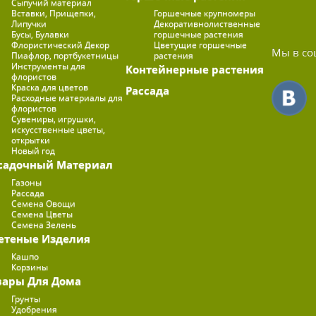
Сыпучий материал
Вставки, Прищепки,
Горшечные крупномеры
Липучки
Декоративнолиственные
Бусы, Булавки
горшечные растения
Флористический Декор
Цветущие горшечные
Мы в со
Пиафлор, портбукетницы
растения
Инструменты для
Контейнерные растения
флористов
Краска для цветов
Рассада
Расходные материалы для
флористов
Сувениры, игрушки,
искусственные цветы,
открытки
Новый год
садочный Материал
Газоны
Рассада
Семена Овощи
Семена Цветы
Семена Зелень
етеные Изделия
Кашпо
Корзины
вары Для Дома
Грунты
Удобрения