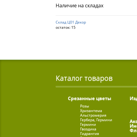
Наличие на складах
Склад Ц01 Декор
остаток:
15
Каталог товаров
Срезанные цветы
Из
Розы
Хризантема
Альстромерия
Гербера, Гермини
Ак
Гермини
Ин
Гвоздика
Фл
Гидрангия