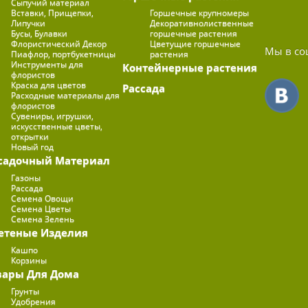
Сыпучий материал
Вставки, Прищепки,
Горшечные крупномеры
Липучки
Декоративнолиственные
Бусы, Булавки
горшечные растения
Флористический Декор
Цветущие горшечные
Мы в со
Пиафлор, портбукетницы
растения
Инструменты для
Контейнерные растения
флористов
Краска для цветов
Рассада
Расходные материалы для
флористов
Сувениры, игрушки,
искусственные цветы,
открытки
Новый год
садочный Материал
Газоны
Рассада
Семена Овощи
Семена Цветы
Семена Зелень
етеные Изделия
Кашпо
Корзины
вары Для Дома
Грунты
Удобрения