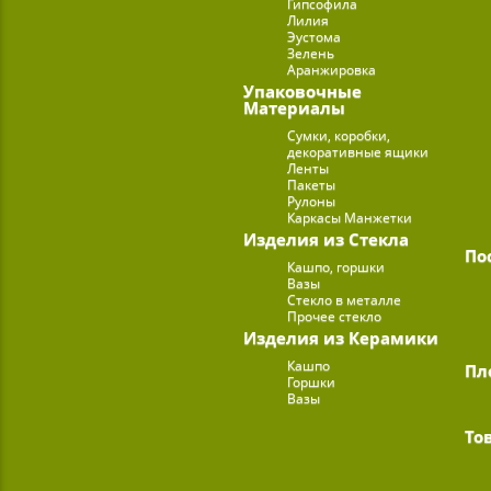
Гипсофила
Лилия
Эустома
Зелень
Аранжировка
Упаковочные
Материалы
Сумки, коробки,
декоративные ящики
Ленты
Пакеты
Рулоны
Каркасы Манжетки
Изделия из Стекла
По
Кашпо, горшки
Вазы
Стекло в металле
Прочее стекло
Изделия из Керамики
Кашпо
Пл
Горшки
Вазы
То