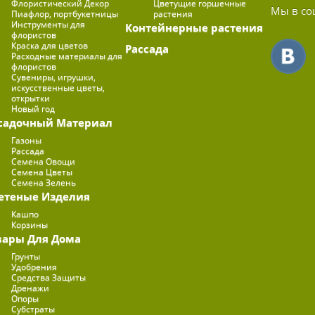
Флористический Декор
Цветущие горшечные
Мы в со
Пиафлор, портбукетницы
растения
Инструменты для
Контейнерные растения
флористов
Краска для цветов
Рассада
Расходные материалы для
флористов
Сувениры, игрушки,
искусственные цветы,
открытки
Новый год
садочный Материал
Газоны
Рассада
Семена Овощи
Семена Цветы
Семена Зелень
етеные Изделия
Кашпо
Корзины
вары Для Дома
Грунты
Удобрения
Средства Защиты
Дренажи
Опоры
Субстраты