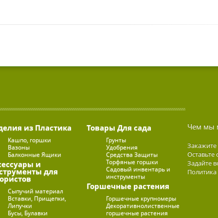
Чем мы 
делия из Пластика
Товары Для сада
Кашпо, горшки
Грунты
Закажите
Вазоны
Удобрения
Оставьте 
Балконные Ящики
Средства Защиты
Торфяные горшки
Задайте в
сессуары и
Садовый инвентарь и
струменты для
Политика
инструменты
ористов
Горшечные растения
Сыпучий материал
Вставки, Прищепки,
Горшечные крупномеры
Липучки
Декоративнолиственные
Бусы, Булавки
горшечные растения