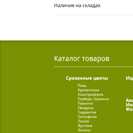
Наличие на складах
Каталог товаров
Срезанные цветы
Из
Розы
Хризантема
Альстромерия
Гербера, Гермини
Ак
Гермини
Ин
Гвоздика
Фл
Гидрангия
Гипсофила
Лилия
Эустома
Зелень