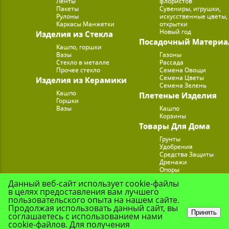
Ленты
флористов
Пакеты
Сувениры, игрушки,
Рулоны
искусственные цветы,
Каркасы Манжетки
открытки
Новый год
Изделия из Стекла
Посадочный Материа
Кашпо, горшки
Вазы
Газоны
Стекло в металле
Рассада
Прочее стекло
Семена Овощи
Семена Цветы
Изделия из Керамики
Семена Зелень
Кашпо
Плетеные Изделия
Горшки
Вазы
Кашпо
Корзины
Товары Для Дома
Грунты
Удобрения
Средства Защиты
Дренажи
Опоры
Субстраты
Данный веб-сайт использует cookie-файлы
Подставки для Цветов
в целях предоставления вам лучшего
Опрыскиватели, лейк
пользовательского опыта на нашем сайте.
Продолжая использовать данный сайт, вы
Принять
соглашаетесь с использованием нами
cookie-файлов. Для получения
© Цветочная Комп