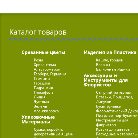
Каталог товаров
Срезанные цветы
Изделия из Пластика
Розы
Кашпо, горшки
Хризантема
Вазоны
Альстромерия
Балконные Ящики
Гербера, Гермини
Аксессуары и
Гермини
Инструменты для
Гвоздика
Флористов
Гидрангия
Гипсофила
Сыпучий материал
Лилия
Вставки, Прищепки,
Эустома
Липучки
Зелень
Бусы, Булавки
Аранжировка
Флористический Деко
Пиафлор, портбукетн
Упаковочные
Инструменты для
Материалы
флористов
Сумки, коробки,
Краска для цветов
декоративные ящики
Расходные материалы