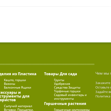
Чем мы 
делия из Пластика
Товары Для сада
Кашпо, горшки
Грунты
Закажите
Вазоны
Удобрения
Оставьте 
Балконные Ящики
Средства Защиты
Торфяные горшки
Задайте в
сессуары и
Садовый инвентарь и
струменты для
Политика
инструменты
ористов
Горшечные растения
Сыпучий материал
Вставки, Прищепки,
Горшечные крупномеры