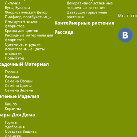
Липучки
Декоративнолиственные
Бусы, Булавки
горшечные растения
Флористический Декор
Цветущие горшечные
Мы в со
Пиафлор, портбукетницы
растения
Инструменты для
Контейнерные растения
флористов
Краска для цветов
Рассада
Расходные материалы для
флористов
Сувениры, игрушки,
искусственные цветы,
открытки
Новый год
садочный Материал
Газоны
Рассада
Семена Овощи
Семена Цветы
Семена Зелень
етеные Изделия
Кашпо
Корзины
вары Для Дома
Грунты
Удобрения
Средства Защиты
Дренажи