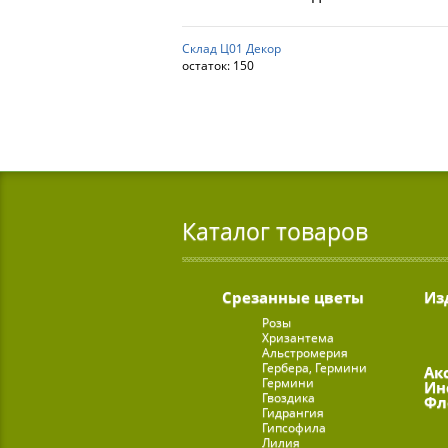
Склад Ц01 Декор
остаток:
150
Каталог товаров
Срезанные цветы
Из
Розы
Хризантема
Альстромерия
Гербера, Гермини
Ак
Гермини
Ин
Гвоздика
Фл
Гидрангия
Гипсофила
Лилия