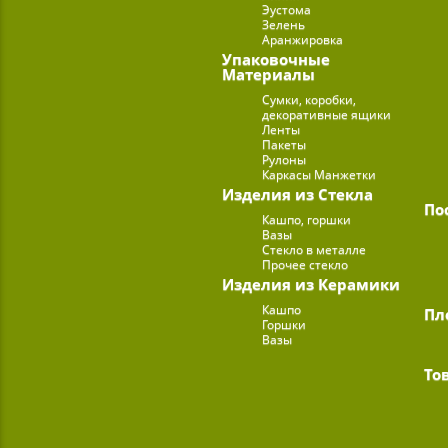
Эустома
Зелень
Аранжировка
Упаковочные
Материалы
Сумки, коробки,
декоративные ящики
Ленты
Пакеты
Рулоны
Каркасы Манжетки
Изделия из Стекла
По
Кашпо, горшки
Вазы
Стекло в металле
Прочее стекло
Изделия из Керамики
Кашпо
Пл
Горшки
Вазы
То