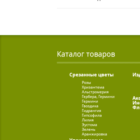
Каталог товаров
Срезанные цветы
Из
Розы
Хризантема
Альстромерия
Гербера, Гермини
Ак
Гермини
Ин
Гвоздика
Фл
Гидрангия
Гипсофила
Лилия
Эустома
Зелень
Аранжировка
Упаковочные