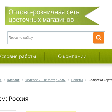
Условия работы
О компании
я
Каталог
Упаковочные Материалы
Пакеты
Салфетка карто
см; Россия