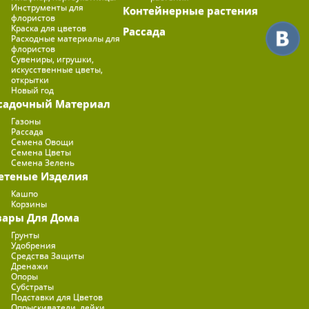
Инструменты для
Контейнерные растения
флористов
Краска для цветов
Рассада
Расходные материалы для
флористов
Сувениры, игрушки,
искусственные цветы,
открытки
Новый год
садочный Материал
Газоны
Рассада
Семена Овощи
Семена Цветы
Семена Зелень
етеные Изделия
Кашпо
Корзины
вары Для Дома
Грунты
Удобрения
Средства Защиты
Дренажи
Опоры
Субстраты
Подставки для Цветов
Опрыскиватели, лейки