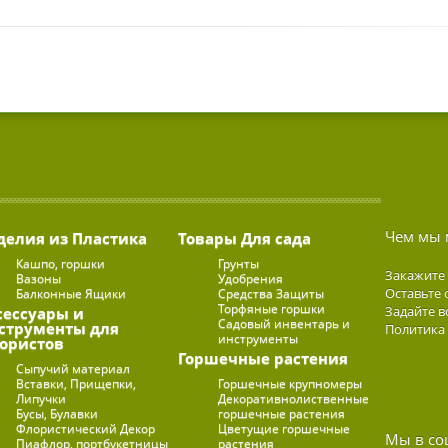
Чем мы 
делия из Пластика
Товары Для сада
Кашпо, горшки
Грунты
Закажите
Вазоны
Удобрения
Оставьте 
Балконные Ящики
Средства Защиты
Торфяные горшки
Задайте в
сессуары и
Садовый инвентарь и
струменты для
Политика
инструменты
ористов
Горшечные растения
Сыпучий материал
Вставки, Прищепки,
Горшечные крупномеры
Липучки
Декоративнолиственные
Бусы, Булавки
горшечные растения
Флористический Декор
Цветущие горшечные
Мы в со
Пиафлор, портбукетницы
растения