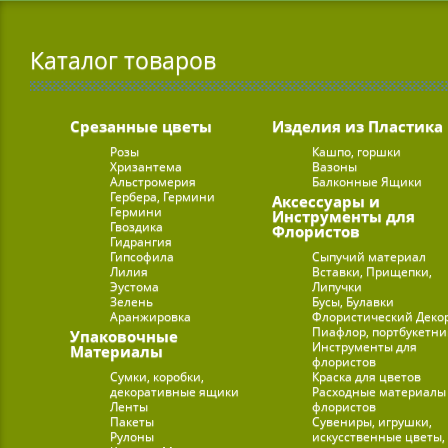
Каталог товаров
Срезанные цветы
Изделия из Пластика
Розы
Кашпо, горшки
Хризантема
Вазоны
Альстромерия
Балконные Ящики
Гербера, Гермини
Аксессуары и
Гермини
Инструменты для
Гвоздика
Флористов
Гидрангия
Гипсофила
Сыпучий материал
Лилия
Вставки, Прищепки,
Эустома
Липучки
Зелень
Бусы, Булавки
Аранжировка
Флористический Деко
Пиафлор, портбукетн
Упаковочные
Инструменты для
Материалы
флористов
Сумки, коробки,
Краска для цветов
декоративные ящики
Расходные материалы
Ленты
флористов
Пакеты
Сувениры, игрушки,
Рулоны
искусственные цветы,