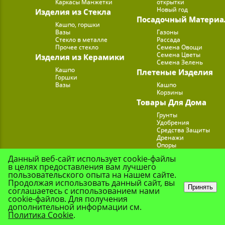
Каркасы Манжетки
открытки
Новый год
Изделия из Стекла
Посадочный Материа
Кашпо, горшки
Вазы
Газоны
Стекло в металле
Рассада
Прочее стекло
Семена Овощи
Семена Цветы
Изделия из Керамики
Семена Зелень
Кашпо
Плетеные Изделия
Горшки
Вазы
Кашпо
Корзины
Товары Для Дома
Грунты
Удобрения
Средства Защиты
Дренажи
Опоры
Субстраты
Данный веб-сайт использует cookie-файлы
Подставки для Цветов
в целях предоставления вам лучшего
Опрыскиватели, лейк
пользовательского опыта на нашем сайте.
Продолжая использовать данный сайт, вы
Принять
соглашаетесь с использованием нами
cookie-файлов. Для получения
© Цветочная Комп
дополнительной информации см.
Политика Cookie
.