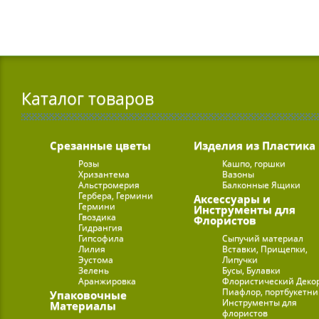
Каталог товаров
Срезанные цветы
Изделия из Пластика
Розы
Кашпо, горшки
Хризантема
Вазоны
Альстромерия
Балконные Ящики
Гербера, Гермини
Аксессуары и
Гермини
Инструменты для
Гвоздика
Флористов
Гидрангия
Гипсофила
Сыпучий материал
Лилия
Вставки, Прищепки,
Эустома
Липучки
Зелень
Бусы, Булавки
Аранжировка
Флористический Деко
Пиафлор, портбукетн
Упаковочные
Инструменты для
Материалы
флористов