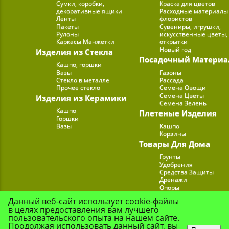
Сумки, коробки,
Краска для цветов
декоративные ящики
Расходные материалы
Ленты
флористов
Пакеты
Сувениры, игрушки,
Рулоны
искусственные цветы,
Каркасы Манжетки
открытки
Новый год
Изделия из Стекла
Посадочный Материа
Кашпо, горшки
Вазы
Газоны
Стекло в металле
Рассада
Прочее стекло
Семена Овощи
Семена Цветы
Изделия из Керамики
Семена Зелень
Кашпо
Плетеные Изделия
Горшки
Вазы
Кашпо
Корзины
Товары Для Дома
Грунты
Удобрения
Средства Защиты
Дренажи
Опоры
Субстраты
Данный веб-сайт использует cookie-файлы
Подставки для Цветов
в целях предоставления вам лучшего
Опрыскиватели, лейк
пользовательского опыта на нашем сайте.
Продолжая использовать данный сайт, вы