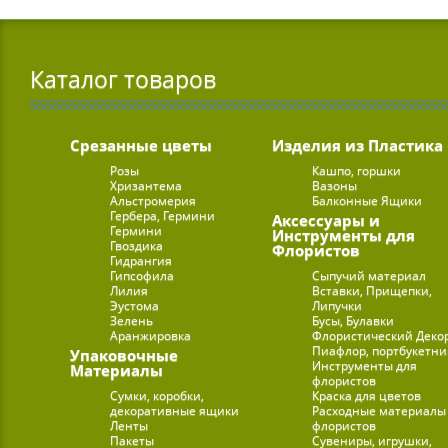
Каталог товаров
Срезанные цветы
Изделия из Пластика
Розы
Кашпо, горшки
Хризантема
Вазоны
Альстромерия
Балконные Ящики
Гербера, Гермини
Аксессуары и
Гермини
Инструменты для
Гвоздика
Флористов
Гидрангия
Гипсофила
Сыпучий материал
Лилия
Вставки, Прищепки,
Эустома
Липучки
Зелень
Бусы, Булавки
Аранжировка
Флористический Деко
Пиафлор, портбукетн
Упаковочные
Инструменты для
Материалы
флористов
Сумки, коробки,
Краска для цветов
декоративные ящики
Расходные материалы
Ленты
флористов
Пакеты
Сувениры, игрушки,