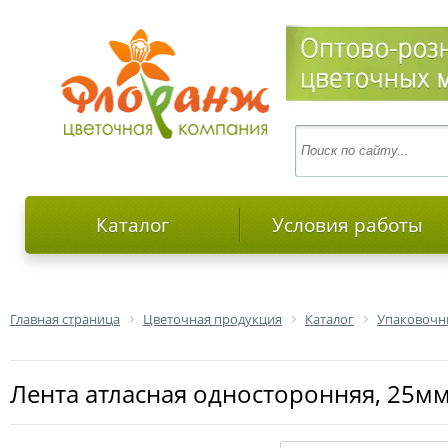
Каталог
Условия работы
Главная страница
Цветочная продукция
Каталог
Упаковочн
Лента атласная односторонняя, 25м