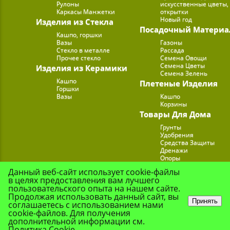
Рулоны
искусственные цветы,
Каркасы Манжетки
открытки
Новый год
Изделия из Стекла
Посадочный Материа
Кашпо, горшки
Вазы
Газоны
Стекло в металле
Рассада
Прочее стекло
Семена Овощи
Семена Цветы
Изделия из Керамики
Семена Зелень
Кашпо
Плетеные Изделия
Горшки
Вазы
Кашпо
Корзины
Товары Для Дома
Грунты
Удобрения
Средства Защиты
Дренажи
Опоры
Субстраты
Данный веб-сайт использует cookie-файлы
Подставки для Цветов
в целях предоставления вам лучшего
Опрыскиватели, лейк
пользовательского опыта на нашем сайте.
Продолжая использовать данный сайт, вы
Принять
соглашаетесь с использованием нами
cookie-файлов. Для получения
© Цветочная Комп
дополнительной информации см.
Политика Cookie
.