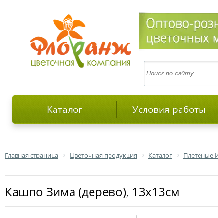
Каталог
Условия работы
Главная страница
Цветочная продукция
Каталог
Плетеные 
Кашпо Зима (дерево), 13х13см