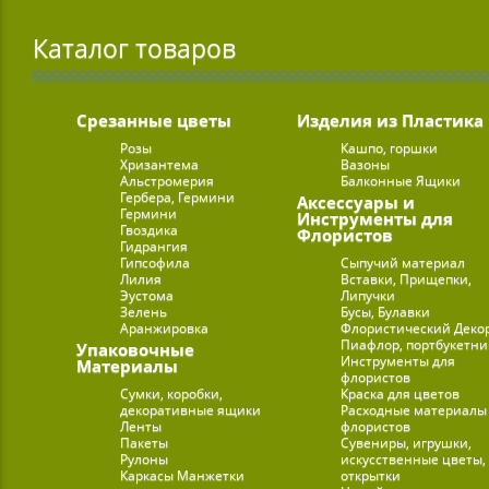
Каталог товаров
Срезанные цветы
Изделия из Пластика
Розы
Кашпо, горшки
Хризантема
Вазоны
Альстромерия
Балконные Ящики
Гербера, Гермини
Аксессуары и
Гермини
Инструменты для
Гвоздика
Флористов
Гидрангия
Гипсофила
Сыпучий материал
Лилия
Вставки, Прищепки,
Эустома
Липучки
Зелень
Бусы, Булавки
Аранжировка
Флористический Деко
Пиафлор, портбукетн
Упаковочные
Инструменты для
Материалы
флористов
Сумки, коробки,
Краска для цветов
декоративные ящики
Расходные материалы
Ленты
флористов
Пакеты
Сувениры, игрушки,
Рулоны
искусственные цветы,
Каркасы Манжетки
открытки