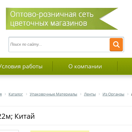
Условия работы
О компании
я
Каталог
Упаковочные Материалы
Ленты
Из Органзы
22м; Китай