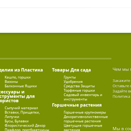
Чем мы 
делия из Пластика
Товары Для сада
Кашпо, горшки
Грунты
Закажите
Вазоны
Удобрения
Оставьте 
Балконные Ящики
Средства Защиты
Торфяные горшки
Задайте в
сессуары и
Садовый инвентарь и
струменты для
Политика
инструменты
ористов
Горшечные растения
Сыпучий материал
Вставки, Прищепки,
Горшечные крупномеры
Липучки
Декоративнолиственные
Бусы, Булавки
горшечные растения
Флористический Декор
Цветущие горшечные
Мы в со
Пиафлор, портбукетницы
растения