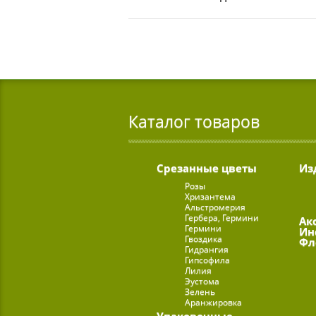
Каталог товаров
Срезанные цветы
Из
Розы
Хризантема
Альстромерия
Гербера, Гермини
Ак
Гермини
Ин
Гвоздика
Фл
Гидрангия
Гипсофила
Лилия
Эустома
Зелень
Аранжировка
Упаковочные