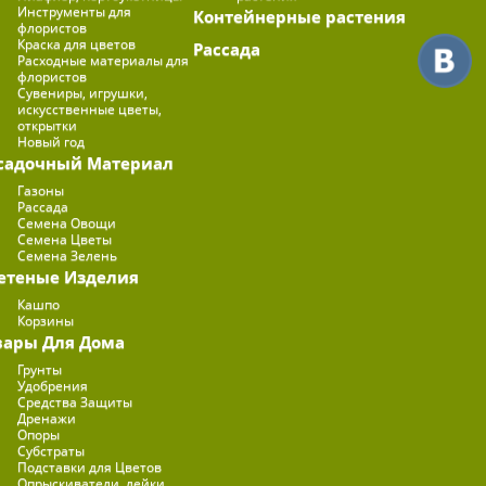
Инструменты для
Контейнерные растения
флористов
Краска для цветов
Рассада
Расходные материалы для
флористов
Сувениры, игрушки,
искусственные цветы,
открытки
Новый год
садочный Материал
Газоны
Рассада
Семена Овощи
Семена Цветы
Семена Зелень
етеные Изделия
Кашпо
Корзины
вары Для Дома
Грунты
Удобрения
Средства Защиты
Дренажи
Опоры
Субстраты
Подставки для Цветов
Опрыскиватели, лейки