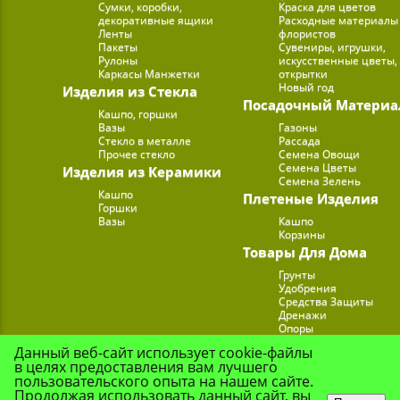
Сумки, коробки,
Краска для цветов
декоративные ящики
Расходные материалы
Ленты
флористов
Пакеты
Сувениры, игрушки,
Рулоны
искусственные цветы,
Каркасы Манжетки
открытки
Новый год
Изделия из Стекла
Посадочный Материа
Кашпо, горшки
Вазы
Газоны
Стекло в металле
Рассада
Прочее стекло
Семена Овощи
Семена Цветы
Изделия из Керамики
Семена Зелень
Кашпо
Плетеные Изделия
Горшки
Вазы
Кашпо
Корзины
Товары Для Дома
Грунты
Удобрения
Средства Защиты
Дренажи
Опоры
Субстраты
Данный веб-сайт использует cookie-файлы
Подставки для Цветов
в целях предоставления вам лучшего
Опрыскиватели, лейк
пользовательского опыта на нашем сайте.
Продолжая использовать данный сайт, вы