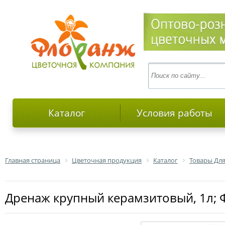
Каталог
Условия работы
Главная страница
Цветочная продукция
Каталог
Товары Дл
Дренаж крупный керамзитовый, 1л; 