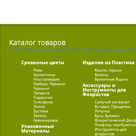
Каталог товаров
Срезанные цветы
Изделия из Пластика
Розы
Кашпо, горшки
Хризантема
Вазоны
Альстромерия
Балконные Ящики
Гербера, Гермини
Аксессуары и
Гермини
Инструменты для
Гвоздика
Флористов
Гидрангия
Гипсофила
Сыпучий материал
Лилия
Вставки, Прищепки,
Эустома
Липучки
Зелень
Бусы, Булавки
Аранжировка
Флористический Деко
Пиафлор, портбукетн
Упаковочные
Инструменты для
Материалы
флористов