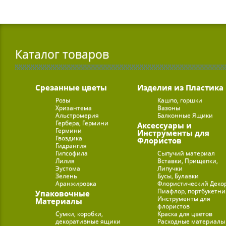
Каталог товаров
Срезанные цветы
Изделия из Пластика
Розы
Кашпо, горшки
Хризантема
Вазоны
Альстромерия
Балконные Ящики
Гербера, Гермини
Аксессуары и
Гермини
Инструменты для
Гвоздика
Флористов
Гидрангия
Гипсофила
Сыпучий материал
Лилия
Вставки, Прищепки,
Эустома
Липучки
Зелень
Бусы, Булавки
Аранжировка
Флористический Деко
Пиафлор, портбукетн
Упаковочные
Инструменты для
Материалы
флористов
Сумки, коробки,
Краска для цветов
декоративные ящики
Расходные материалы