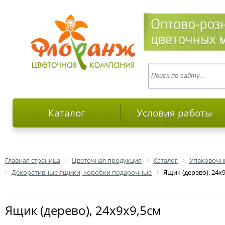
Каталог
Условия работы
Главная страница
Цветочная продукция
Каталог
Упаковочн
Декоративные ящики, коробки подарочные
Ящик (дерево), 24х
Ящик (дерево), 24х9х9,5см