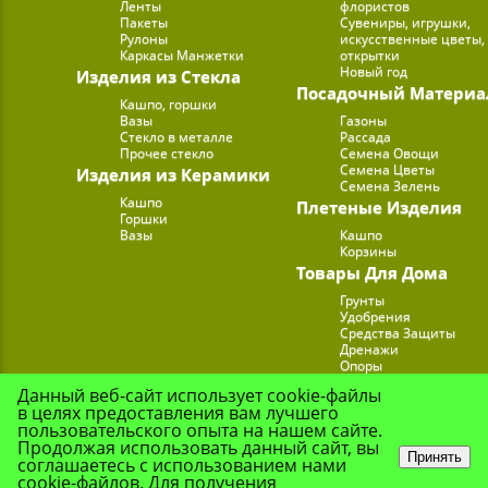
Ленты
флористов
Пакеты
Сувениры, игрушки,
Рулоны
искусственные цветы,
Каркасы Манжетки
открытки
Новый год
Изделия из Стекла
Посадочный Материа
Кашпо, горшки
Вазы
Газоны
Стекло в металле
Рассада
Прочее стекло
Семена Овощи
Семена Цветы
Изделия из Керамики
Семена Зелень
Кашпо
Плетеные Изделия
Горшки
Вазы
Кашпо
Корзины
Товары Для Дома
Грунты
Удобрения
Средства Защиты
Дренажи
Опоры
Субстраты
Данный веб-сайт использует cookie-файлы
Подставки для Цветов
в целях предоставления вам лучшего
Опрыскиватели, лейк
пользовательского опыта на нашем сайте.
Продолжая использовать данный сайт, вы
Принять
соглашаетесь с использованием нами
cookie-файлов. Для получения
© Цветочная Комп