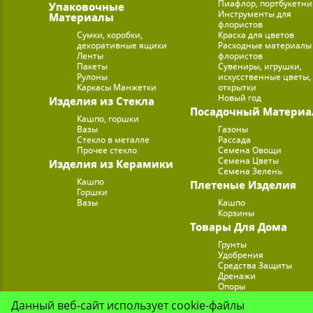
Пиафлор, портбукетн
Упаковочные
Инструменты для
Материалы
флористов
Сумки, коробки,
Краска для цветов
декоративные ящики
Расходные материалы
Ленты
флористов
Пакеты
Сувениры, игрушки,
Рулоны
искусственные цветы,
Каркасы Манжетки
открытки
Новый год
Изделия из Стекла
Посадочный Материа
Кашпо, горшки
Вазы
Газоны
Стекло в металле
Рассада
Прочее стекло
Семена Овощи
Семена Цветы
Изделия из Керамики
Семена Зелень
Кашпо
Плетеные Изделия
Горшки
Вазы
Кашпо
Корзины
Товары Для Дома
Грунты
Удобрения
Средства Защиты
Дренажи
Опоры
Субстраты
Данный веб-сайт использует cookie-файлы
Подставки для Цветов