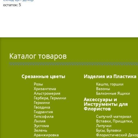
остаток:
5
Каталог товаров
Срезанные цветы
Изделия из Пластика
Розы
Кашпо, горшки
Хризантема
Вазоны
Альстромерия
Балконные Ящики
Гербера, Гермини
Аксессуары и
Гермини
Инструменты для
Гвоздика
Флористов
Гидрангия
Гипсофила
Сыпучий материал
Лилия
Вставки, Прищепки,
Эустома
Липучки
Зелень
Бусы, Булавки
Аранжировка
Флористический Деко