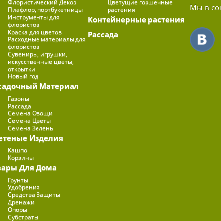
Флористический Декор
Цветущие горшечные
Мы в со
Пиафлор, портбукетницы
растения
Инструменты для
Контейнерные растения
флористов
Краска для цветов
Рассада
Расходные материалы для
флористов
Сувениры, игрушки,
искусственные цветы,
открытки
Новый год
садочный Материал
Газоны
Рассада
Семена Овощи
Семена Цветы
Семена Зелень
етеные Изделия
Кашпо
Корзины
вары Для Дома
Грунты
Удобрения
Средства Защиты
Дренажи
Опоры
Субстраты