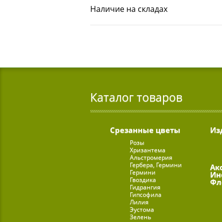
Наличие на складах
Каталог товаров
Срезанные цветы
Из
Розы
Хризантема
Альстромерия
Гербера, Гермини
Ак
Гермини
Ин
Гвоздика
Фл
Гидрангия
Гипсофила
Лилия
Эустома
Зелень