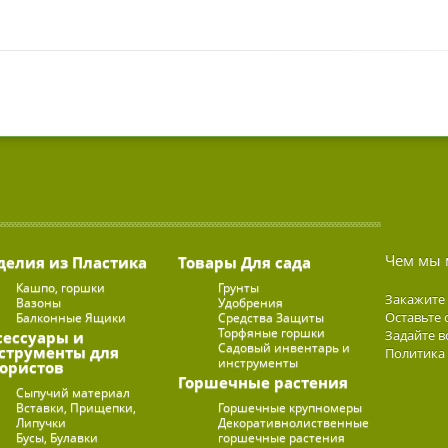
Чем мы 
делия из Пластика
Товары Для сада
Кашпо, горшки
Грунты
Закажите
Вазоны
Удобрения
Оставьте 
Балконные Ящики
Средства Защиты
Торфяные горшки
Задайте в
сессуары и
Садовый инвентарь и
струменты для
Политика
инструменты
ористов
Горшечные растения
Сыпучий материал
Вставки, Прищепки,
Горшечные крупномеры
Липучки
Декоративнолиственные
Бусы, Булавки
горшечные растения