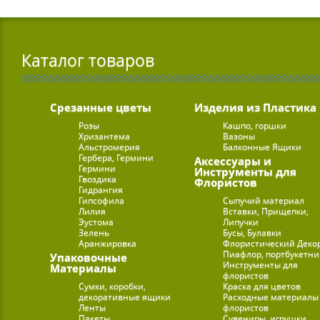
Каталог товаров
Срезанные цветы
Изделия из Пластика
Розы
Кашпо, горшки
Хризантема
Вазоны
Альстромерия
Балконные Ящики
Гербера, Гермини
Аксессуары и
Гермини
Инструменты для
Гвоздика
Флористов
Гидрангия
Гипсофила
Сыпучий материал
Лилия
Вставки, Прищепки,
Эустома
Липучки
Зелень
Бусы, Булавки
Аранжировка
Флористический Деко
Пиафлор, портбукетн
Упаковочные
Инструменты для
Материалы
флористов
Сумки, коробки,
Краска для цветов
декоративные ящики
Расходные материалы
Ленты
флористов
Пакеты
Сувениры, игрушки,