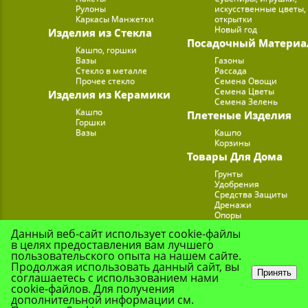
Рулоны
искусственные цветы,
Каркасы Манжетки
открытки
Новый год
Изделия из Стекла
Посадочный Материа
Кашпо, горшки
Вазы
Газоны
Стекло в металле
Рассада
Прочее стекло
Семена Овощи
Семена Цветы
Изделия из Керамики
Семена Зелень
Кашпо
Плетеные Изделия
Горшки
Вазы
Кашпо
Корзины
Товары Для Дома
Грунты
Удобрения
Средства Защиты
Дренажи
Опоры
Субстраты
Данный веб-сайт использует cookie-файлы
Подставки для Цветов
в целях предоставления вам лучшего
Опрыскиватели, лейк
пользовательского опыта на нашем сайте.
Продолжая использовать данный сайт, вы
Принять
соглашаетесь с использованием нами
cookie-файлов. Для получения
© Цветочная Комп
дополнительной информации см.