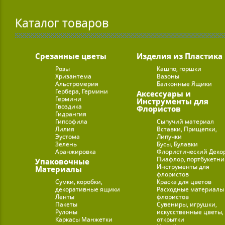
Каталог товаров
Срезанные цветы
Изделия из Пластика
Розы
Кашпо, горшки
Хризантема
Вазоны
Альстромерия
Балконные Ящики
Гербера, Гермини
Аксессуары и
Гермини
Инструменты для
Гвоздика
Флористов
Гидрангия
Гипсофила
Сыпучий материал
Лилия
Вставки, Прищепки,
Эустома
Липучки
Зелень
Бусы, Булавки
Аранжировка
Флористический Деко
Пиафлор, портбукетн
Упаковочные
Инструменты для
Материалы
флористов
Сумки, коробки,
Краска для цветов
декоративные ящики
Расходные материалы
Ленты
флористов
Пакеты
Сувениры, игрушки,
Рулоны
искусственные цветы,
Каркасы Манжетки
открытки