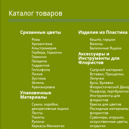
Каталог товаров
Срезанные цветы
Изделия из Пластика
Розы
Кашпо, горшки
Хризантема
Вазоны
Альстромерия
Балконные Ящики
Гербера, Гермини
Аксессуары и
Гермини
Инструменты для
Гвоздика
Флористов
Гидрангия
Гипсофила
Сыпучий материал
Лилия
Вставки, Прищепки,
Эустома
Липучки
Зелень
Бусы, Булавки
Аранжировка
Флористический Деко
Пиафлор, портбукетн
Упаковочные
Инструменты для
Материалы
флористов
Сумки, коробки,
Краска для цветов
декоративные ящики
Расходные материалы
Ленты
флористов
Пакеты
Сувениры, игрушки,
Рулоны
искусственные цветы,
Каркасы Манжетки
открытки