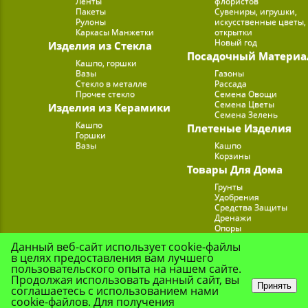
Ленты
флористов
Пакеты
Сувениры, игрушки,
Рулоны
искусственные цветы,
Каркасы Манжетки
открытки
Новый год
Изделия из Стекла
Посадочный Материа
Кашпо, горшки
Вазы
Газоны
Стекло в металле
Рассада
Прочее стекло
Семена Овощи
Семена Цветы
Изделия из Керамики
Семена Зелень
Кашпо
Плетеные Изделия
Горшки
Вазы
Кашпо
Корзины
Товары Для Дома
Грунты
Удобрения
Средства Защиты
Дренажи
Опоры
Субстраты
Данный веб-сайт использует cookie-файлы
Подставки для Цветов
в целях предоставления вам лучшего
Опрыскиватели, лейк
пользовательского опыта на нашем сайте.
Продолжая использовать данный сайт, вы
Принять
соглашаетесь с использованием нами
cookie-файлов. Для получения
© Цветочная Комп