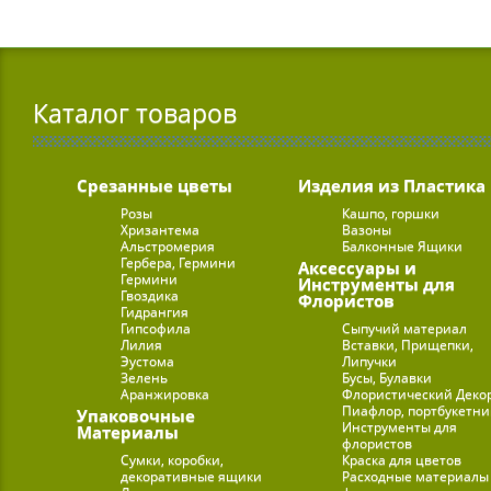
Каталог товаров
Срезанные цветы
Изделия из Пластика
Розы
Кашпо, горшки
Хризантема
Вазоны
Альстромерия
Балконные Ящики
Гербера, Гермини
Аксессуары и
Гермини
Инструменты для
Гвоздика
Флористов
Гидрангия
Гипсофила
Сыпучий материал
Лилия
Вставки, Прищепки,
Эустома
Липучки
Зелень
Бусы, Булавки
Аранжировка
Флористический Деко
Пиафлор, портбукетн
Упаковочные
Инструменты для
Материалы
флористов
Сумки, коробки,
Краска для цветов
декоративные ящики
Расходные материалы