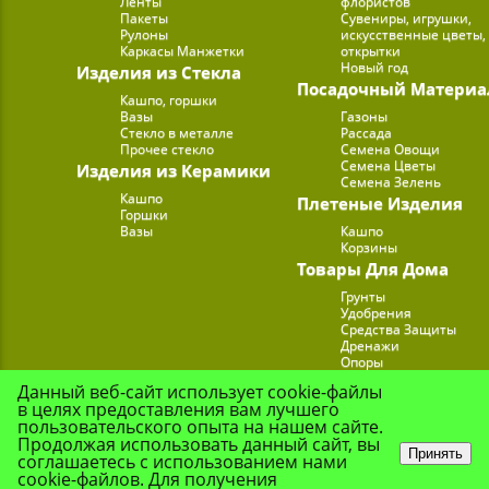
Ленты
флористов
Пакеты
Сувениры, игрушки,
Рулоны
искусственные цветы,
Каркасы Манжетки
открытки
Новый год
Изделия из Стекла
Посадочный Материа
Кашпо, горшки
Вазы
Газоны
Стекло в металле
Рассада
Прочее стекло
Семена Овощи
Семена Цветы
Изделия из Керамики
Семена Зелень
Кашпо
Плетеные Изделия
Горшки
Вазы
Кашпо
Корзины
Товары Для Дома
Грунты
Удобрения
Средства Защиты
Дренажи
Опоры
Субстраты
Данный веб-сайт использует cookie-файлы
Подставки для Цветов
в целях предоставления вам лучшего
Опрыскиватели, лейк
пользовательского опыта на нашем сайте.
Продолжая использовать данный сайт, вы
Принять
соглашаетесь с использованием нами
cookie-файлов. Для получения
© Цветочная Комп