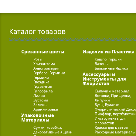
Каталог товаров
Срезанные цветы
Изделия из Пластика
Розы
Кашпо, горшки
Хризантема
Вазоны
Альстромерия
Балконные Ящики
Гербера, Гермини
Аксессуары и
Гермини
Инструменты для
Гвоздика
Флористов
Гидрангия
Гипсофила
Сыпучий материал
Лилия
Вставки, Прищепки,
Эустома
Липучки
Зелень
Бусы, Булавки
Аранжировка
Флористический Деко
Пиафлор, портбукетн
Упаковочные
Инструменты для
Материалы
флористов
Сумки, коробки,
Краска для цветов
декоративные ящики
Расходные материалы