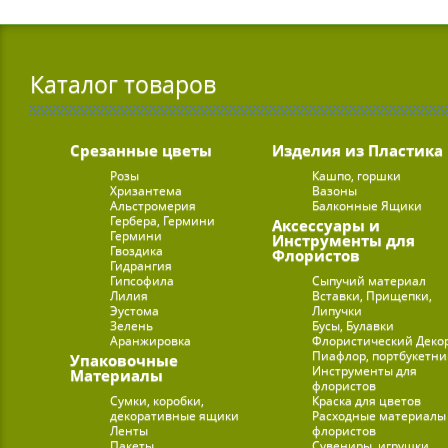
Каталог товаров
Срезанные цветы
Изделия из Пластика
Розы
Кашпо, горшки
Хризантема
Вазоны
Альстромерия
Балконные Ящики
Гербера, Гермини
Аксессуары и
Гермини
Инструменты для
Гвоздика
Флористов
Гидрангия
Гипсофила
Сыпучий материал
Лилия
Вставки, Прищепки,
Эустома
Липучки
Зелень
Бусы, Булавки
Аранжировка
Флористический Деко
Пиафлор, портбукетн
Упаковочные
Инструменты для
Материалы
флористов
Сумки, коробки,
Краска для цветов
декоративные ящики
Расходные материалы
Ленты
флористов
Пакеты
Сувениры, игрушки,