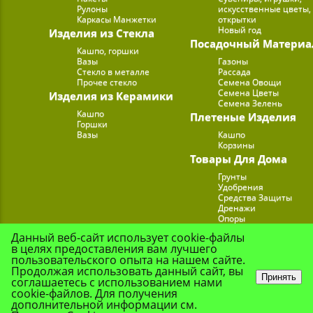
Рулоны
искусственные цветы,
Каркасы Манжетки
открытки
Новый год
Изделия из Стекла
Посадочный Материа
Кашпо, горшки
Вазы
Газоны
Стекло в металле
Рассада
Прочее стекло
Семена Овощи
Семена Цветы
Изделия из Керамики
Семена Зелень
Кашпо
Плетеные Изделия
Горшки
Вазы
Кашпо
Корзины
Товары Для Дома
Грунты
Удобрения
Средства Защиты
Дренажи
Опоры
Субстраты
Данный веб-сайт использует cookie-файлы
Подставки для Цветов
в целях предоставления вам лучшего
Опрыскиватели, лейк
пользовательского опыта на нашем сайте.
Продолжая использовать данный сайт, вы
Принять
соглашаетесь с использованием нами
cookie-файлов. Для получения
© Цветочная Комп
дополнительной информации см.