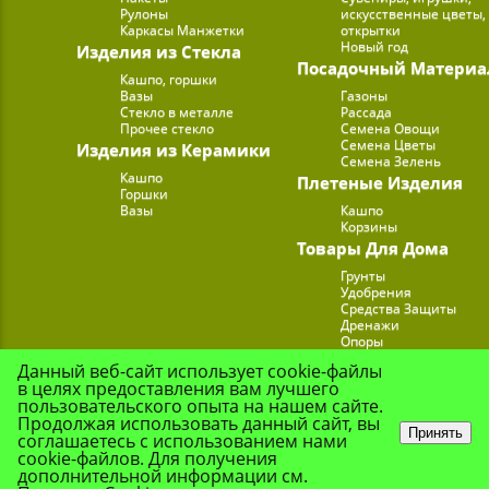
Рулоны
искусственные цветы,
Каркасы Манжетки
открытки
Новый год
Изделия из Стекла
Посадочный Материа
Кашпо, горшки
Вазы
Газоны
Стекло в металле
Рассада
Прочее стекло
Семена Овощи
Семена Цветы
Изделия из Керамики
Семена Зелень
Кашпо
Плетеные Изделия
Горшки
Вазы
Кашпо
Корзины
Товары Для Дома
Грунты
Удобрения
Средства Защиты
Дренажи
Опоры
Субстраты
Данный веб-сайт использует cookie-файлы
Подставки для Цветов
в целях предоставления вам лучшего
Опрыскиватели, лейк
пользовательского опыта на нашем сайте.
Продолжая использовать данный сайт, вы
Принять
соглашаетесь с использованием нами
cookie-файлов. Для получения
© Цветочная Комп
дополнительной информации см.