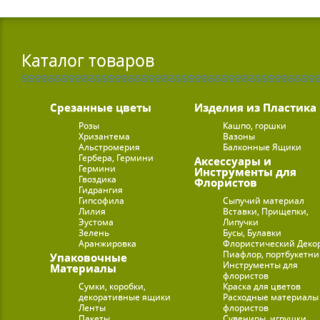
Каталог товаров
Срезанные цветы
Изделия из Пластика
Розы
Кашпо, горшки
Хризантема
Вазоны
Альстромерия
Балконные Ящики
Гербера, Гермини
Аксессуары и
Гермини
Инструменты для
Гвоздика
Флористов
Гидрангия
Гипсофила
Сыпучий материал
Лилия
Вставки, Прищепки,
Эустома
Липучки
Зелень
Бусы, Булавки
Аранжировка
Флористический Деко
Пиафлор, портбукетн
Упаковочные
Инструменты для
Материалы
флористов
Сумки, коробки,
Краска для цветов
декоративные ящики
Расходные материалы
Ленты
флористов
Пакеты
Сувениры, игрушки,