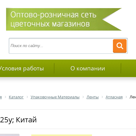
Условия работы
О компании
я
Каталог
Упаковочные Материалы
Ленты
Атласная
Лен
х25y; Китай