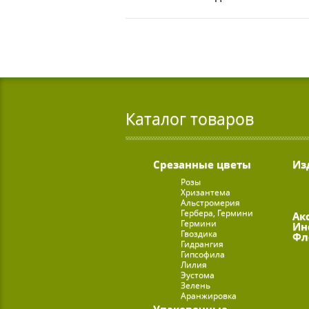
Каталог товаров
Срезанные цветы
Из
Розы
Хризантема
Альстромерия
Гербера, Гермини
Ак
Гермини
Ин
Гвоздика
Фл
Гидрангия
Гипсофила
Лилия
Эустома
Зелень
Аранжировка
Упаковочные