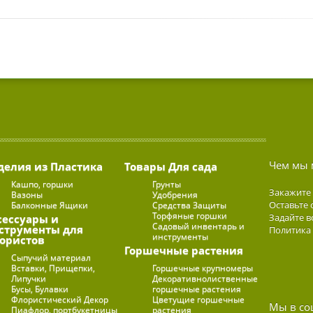
Чем мы 
делия из Пластика
Товары Для сада
Кашпо, горшки
Грунты
Закажите
Вазоны
Удобрения
Оставьте 
Балконные Ящики
Средства Защиты
Торфяные горшки
Задайте в
сессуары и
Садовый инвентарь и
струменты для
Политика
инструменты
ористов
Горшечные растения
Сыпучий материал
Вставки, Прищепки,
Горшечные крупномеры
Липучки
Декоративнолиственные
Бусы, Булавки
горшечные растения
Флористический Декор
Цветущие горшечные
Мы в со
Пиафлор, портбукетницы
растения