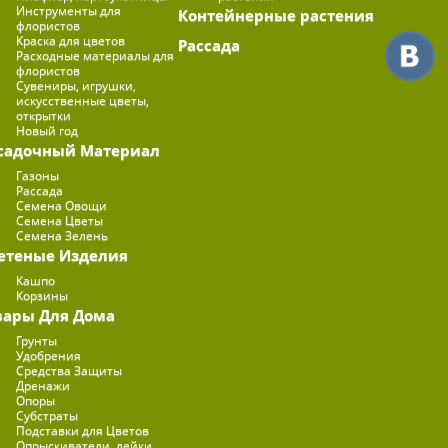
Инструменты для
Контейнерные растения
флористов
Краска для цветов
Рассада
Расходные материалы для
флористов
Сувениры, игрушки,
искусственные цветы,
открытки
Новый год
садочный Материал
Газоны
Рассада
Семена Овощи
Семена Цветы
Семена Зелень
етеные Изделия
Кашпо
Корзины
вары Для Дома
Грунты
Удобрения
Средства Защиты
Дренажи
Опоры
Субстраты
Подставки для Цветов
Опрыскиватели, лейки