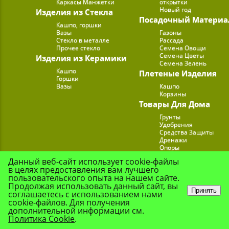
Каркасы Манжетки
открытки
Новый год
Изделия из Стекла
Посадочный Материа
Кашпо, горшки
Вазы
Газоны
Стекло в металле
Рассада
Прочее стекло
Семена Овощи
Семена Цветы
Изделия из Керамики
Семена Зелень
Кашпо
Плетеные Изделия
Горшки
Вазы
Кашпо
Корзины
Товары Для Дома
Грунты
Удобрения
Средства Защиты
Дренажи
Опоры
Субстраты
Данный веб-сайт использует cookie-файлы
Подставки для Цветов
в целях предоставления вам лучшего
Опрыскиватели, лейк
пользовательского опыта на нашем сайте.
Продолжая использовать данный сайт, вы
Принять
соглашаетесь с использованием нами
cookie-файлов. Для получения
© Цветочная Комп
дополнительной информации см.
Политика Cookie
.