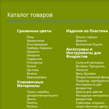
Каталог товаров
Срезанные цветы
Изделия из Пластика
Розы
Кашпо, горшки
Хризантема
Вазоны
Альстромерия
Балконные Ящики
Гербера, Гермини
Аксессуары и
Гермини
Инструменты для
Гвоздика
Флористов
Гидрангия
Гипсофила
Сыпучий материал
Лилия
Вставки, Прищепки,
Эустома
Липучки
Зелень
Бусы, Булавки
Аранжировка
Флористический Деко
Пиафлор, портбукетн
Упаковочные
Инструменты для
Материалы
флористов
Сумки, коробки,
Краска для цветов
декоративные ящики
Расходные материалы
Ленты
флористов
Пакеты
Сувениры, игрушки,
Рулоны
искусственные цветы,