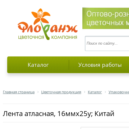
Каталог
Условия работы
Главная страница
Цветочная продукция
Каталог
Упаковочн
Лента атласная, 16ммх25у; Китай