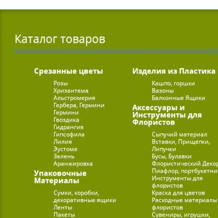
Каталог товаров
Срезанные цветы
Изделия из Пластика
Розы
Кашпо, горшки
Хризантема
Вазоны
Альстромерия
Балконные Ящики
Гербера, Гермини
Аксессуары и
Гермини
Инструменты для
Гвоздика
Флористов
Гидрангия
Гипсофила
Сыпучий материал
Лилия
Вставки, Прищепки,
Эустома
Липучки
Зелень
Бусы, Булавки
Аранжировка
Флористический Деко
Пиафлор, портбукетн
Упаковочные
Инструменты для
Материалы
флористов
Сумки, коробки,
Краска для цветов
декоративные ящики
Расходные материалы
Ленты
флористов
Пакеты
Сувениры, игрушки,