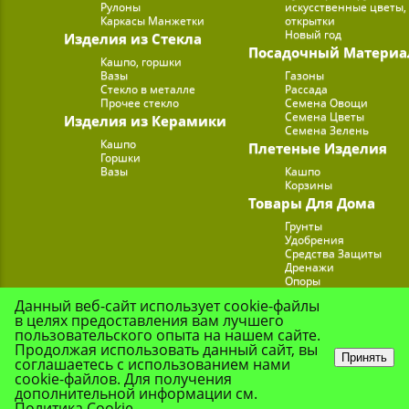
Рулоны
искусственные цветы,
Каркасы Манжетки
открытки
Новый год
Изделия из Стекла
Посадочный Материа
Кашпо, горшки
Вазы
Газоны
Стекло в металле
Рассада
Прочее стекло
Семена Овощи
Семена Цветы
Изделия из Керамики
Семена Зелень
Кашпо
Плетеные Изделия
Горшки
Вазы
Кашпо
Корзины
Товары Для Дома
Грунты
Удобрения
Средства Защиты
Дренажи
Опоры
Субстраты
Данный веб-сайт использует cookie-файлы
Подставки для Цветов
в целях предоставления вам лучшего
Опрыскиватели, лейк
пользовательского опыта на нашем сайте.
Продолжая использовать данный сайт, вы
Принять
соглашаетесь с использованием нами
cookie-файлов. Для получения
© Цветочная Комп
дополнительной информации см.
Политика Cookie
.