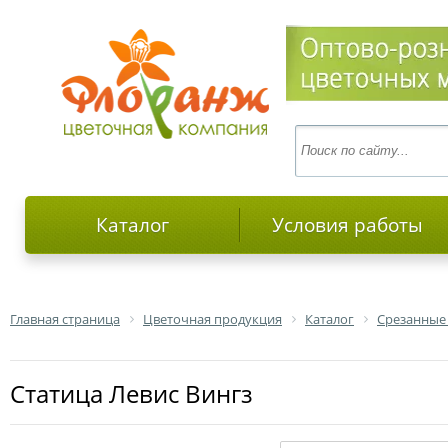
Каталог
Условия работы
Главная страница
Цветочная продукция
Каталог
Срезанные
статица Левис Вингз